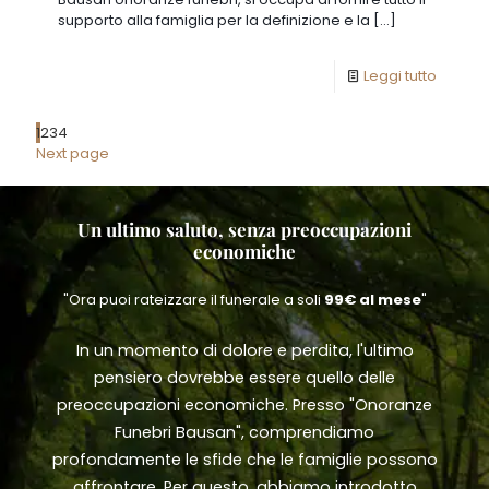
supporto alla famiglia per la definizione e la
[…]
Leggi tutto
1
2
3
4
Next page
Un ultimo saluto, senza preoccupazioni
economiche
"Ora puoi rateizzare il funerale a soli
99€ al mese
"
In un momento di dolore e perdita, l'ultimo
pensiero dovrebbe essere quello delle
preoccupazioni economiche. Presso "Onoranze
Funebri Bausan", comprendiamo
profondamente le sfide che le famiglie possono
affrontare. Per questo, abbiamo introdotto