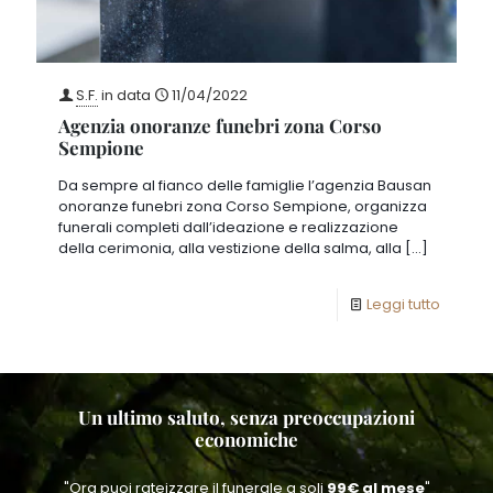
S.F.
in data
11/04/2022
Agenzia onoranze funebri zona Corso
Sempione
Da sempre al fianco delle famiglie l’agenzia Bausan
onoranze funebri zona Corso Sempione, organizza
funerali completi dall’ideazione e realizzazione
della cerimonia, alla vestizione della salma, alla
[…]
Leggi tutto
Un ultimo saluto, senza preoccupazioni
economiche
"Ora puoi rateizzare il funerale a soli
99€ al mese
"