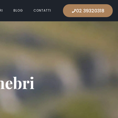
02 39320318
RI
BLOG
CONTATTI
nebri