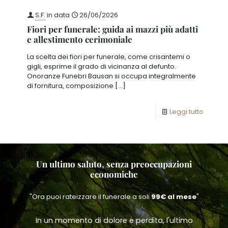
S.F.
in data
26/06/2026
Fiori per funerale: guida ai mazzi più adatti
e allestimento cerimoniale
La scelta dei fiori per funerale, come crisantemi o
gigli, esprime il grado di vicinanza al defunto.
Onoranze Funebri Bausan si occupa integralmente
di fornitura, composizione
[…]
Leggi tutto
Un ultimo saluto, senza preoccupazioni
economiche
"Ora puoi rateizzare il funerale a soli
99€ al mese
"
In un momento di dolore e perdita, l'ultimo