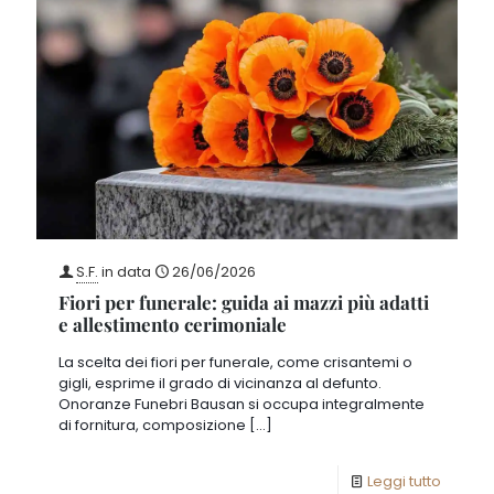
S.F.
in data
26/06/2026
Fiori per funerale: guida ai mazzi più adatti
e allestimento cerimoniale
La scelta dei fiori per funerale, come crisantemi o
gigli, esprime il grado di vicinanza al defunto.
Onoranze Funebri Bausan si occupa integralmente
di fornitura, composizione
[…]
Leggi tutto