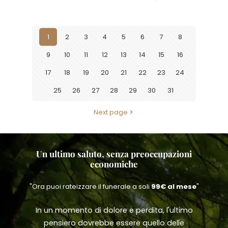
1
2
3
4
5
6
7
8
9
10
11
12
13
14
15
16
17
18
19
20
21
22
23
24
25
26
27
28
29
30
31
Next page
Un ultimo saluto, senza preoccupazioni
economiche
"Ora puoi rateizzare il funerale a soli
99€ al mese
"
In un momento di dolore e perdita, l'ultimo
pensiero dovrebbe essere quello delle