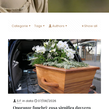
Categorie
Tags
Authors
Show all
S.F.
in data
07/08/2026
Onoranze funebri: cosa significa davvero