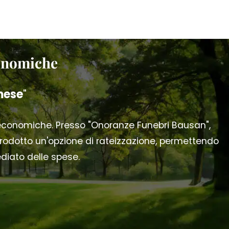
conomiche
mese
"
 economiche. Presso "Onoranze Funebri Bausan",
odotto un'opzione di rateizzazione, permettendo
ediato delle spese.