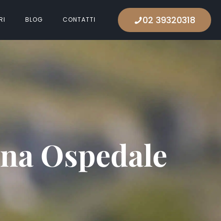
02 39320318
RI
BLOG
CONTATTI
ona Ospedale