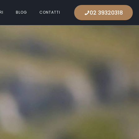
02 39320318
RI
BLOG
CONTATTI