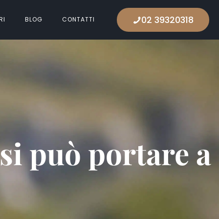
02 39320318
RI
BLOG
CONTATTI
i può portare a