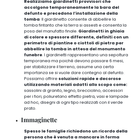
Realizziamo giardinetti provvisori che
accolgono temporaneamente la bara del
defunto e precedono l’installazione della
tomba
. Il giardinetto consente di abbellire la
tomba fintanto che la terra si assesti e consenta la
posa del manufatto finale.
Giardinetti in ghiaia
di colore e spessore differente, definiti con un
perimetro di piantine o ciottoli di pietra per
abbellire la tomba in attesa del monumento
funebre
. I giardinetti rappresentano una sepoltura
temporanea ma poiché devono passare 6 mesi,
per stabilizzare il terreno, assume una certa
importanza se si vuole dare contegno al defunto.
Possiamo offrire
soluzioni rapide e decorose
utilizzando materiali adatti allo scopo come:
sassolini di granito, legno, brecciolino, accessori
per i fiori, poliuretano effetto pietra, vasi e lampade
ad hoc, disegni di ogni tipo realizzati con il verde
prato
.
Immaginette
Spesso le famiglie richiedono un ricordo della
persona che è venuta a mancare in forma