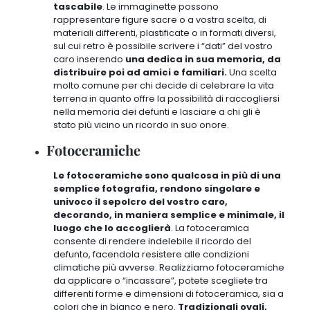
tascabile
. Le immaginette possono
rappresentare figure sacre o a vostra scelta, di
materiali differenti, plastificate o in formati diversi,
sul cui retro è possibile scrivere i “dati” del vostro
caro inserendo
una dedica in sua memoria, da
distribuire poi ad amici e familiari.
Una scelta
molto comune per chi decide di
celebrare la vita
terrena in quanto offre la possibilità di raccogliersi
nella memoria dei defunti e lasciare a chi gli è
stato più vicino un ricordo in suo onore
.
Fotoceramiche
Le fotoceramiche sono qualcosa in più di una
semplice fotografia, rendono singolare e
univoco il sepolcro del vostro caro,
decorando, in maniera semplice e minimale, il
luogo che lo accoglierà
. La fotoceramica
consente di rendere indelebile il ricordo del
defunto, facendola resistere alle condizioni
climatiche più avverse. Realizziamo fotoceramiche
da applicare o “incassare”, potete scegliete tra
differenti forme e dimensioni di fotoceramica, sia a
colori che in bianco e nero.
Tradizionali ovali,