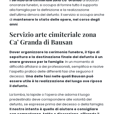
Il
servizio arte cimiteriale zona Ca’ Granda
di Bausan
onoranze funebri, si occupa di fornire tutto il supporto
alla famiglia per la
definizione e la realizzazione
dell’ultima dimora del defunto
. Il servizio si occupa anche
di
mantenere lo stato delle opere, nel corso degli
anni
.
Servizio arte cimiteriale zona
Ca’ Granda di Bausan
Dover organizzare la cerimonia funebre, il tipo di
sepoltura e la destinazione finale del defunto è un
onere gravoso per le famiglie
. In un momento di
difficoltà affidarsi a dei professionisti, semplifica e risolve
l’aspetto pratico delle differenti fasi che seguono il
decesso.
Una delle fasi nelle quali Bausan può
essere utile è la realizzazione del luogo ove riposa
il defunto.
La tomba, la lapide o l’opera che adorna il luogo
predestinato deve corrispondere alle volontà del
defunto, se espresse prima del decesso o della famiglia.
Il nostro intento è quello di aiutare e consigliare
con competenza, tatto e discrezione, offrendo il