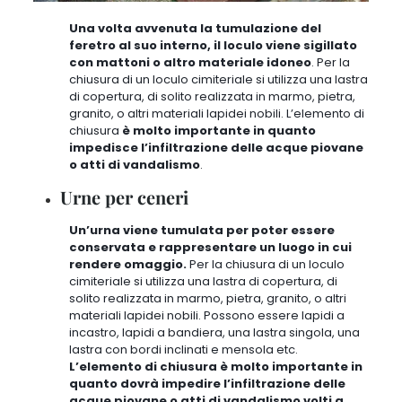
Una volta avvenuta la tumulazione del
feretro al suo interno, il loculo viene sigillato
con mattoni o altro materiale idoneo
.
Per la
chiusura di un loculo cimiteriale si utilizza una lastra
di copertura
, di solito realizzata in marmo, pietra,
granito, o altri materiali lapidei nobili. L’elemento di
chiusura
è molto importante in quanto
impedisce l’infiltrazione delle acque piovane
o atti di vandalismo
.
Urne per ceneri
Un’urna viene tumulata per poter essere
conservata e rappresentare un luogo in cui
rendere omaggio.
Per la chiusura di un loculo
cimiteriale si utilizza una lastra di copertura, di
solito realizzata in marmo, pietra, granito, o altri
materiali lapidei nobili. Possono essere lapidi a
incastro, lapidi a bandiera, una lastra singola, una
lastra con bordi inclinati e mensola etc.
L’elemento di chiusura è molto importante in
quanto dovrà impedire l’infiltrazione delle
acque piovane o atti di vandalismo volti a