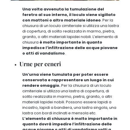
Una volta avvenuta la tumulazione del
feretro al suo interno, il loculo viene sigillato
con mattoni o altro materiale idoneo
.
Per la
chiusura di un loculo cimiteriale si utilizza una lastra
di copertura
, di solito realizzata in marmo, pietra,
granito, o altri materiali lapidei nobili. L’elemento di
chiusura
è molto importante in quanto
impedisce l’infiltrazione delle acque piovane
o atti di vandalismo
.
Urne per ceneri
Un’urna viene tumulata per poter essere
conservata e rappresentare un luogo in cui
rendere omaggio.
Per la chiusura di un loculo
cimiteriale si utilizza una lastra di copertura, di
solito realizzata in marmo, pietra, granito, o altri
materiali lapidei nobili. Possono essere lapidi a
incastro, lapidi a bandiera, una lastra singola, una
lastra con bordi inclinati e mensola etc.
L’elemento di chiusura è molto importante in
quanto dovrà impedire l’infiltrazione delle
acque piovane o atti di vandalismo volti a