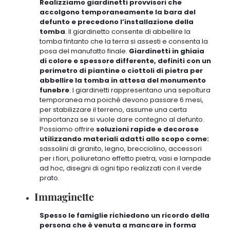
Realizziamo giardinetti provvisori che
accolgono temporaneamente la bara del
defunto e precedono l’installazione della
tomba
. Il giardinetto consente di abbellire la
tomba fintanto che la terra si assesti e consenta la
posa del manufatto finale.
Giardinetti in ghiaia
di colore e spessore differente, definiti con un
perimetro di piantine o ciottoli di pietra per
abbellire la tomba in attesa del monumento
funebre
. I giardinetti rappresentano una sepoltura
temporanea ma poiché devono passare 6 mesi,
per stabilizzare il terreno, assume una certa
importanza se si vuole dare contegno al defunto.
Possiamo offrire
soluzioni rapide e decorose
utilizzando materiali adatti allo scopo come:
sassolini di granito, legno, brecciolino, accessori
per i fiori, poliuretano effetto pietra, vasi e lampade
ad hoc, disegni di ogni tipo realizzati con il verde
prato
.
Immaginette
Spesso le famiglie richiedono un ricordo della
persona che è venuta a mancare in forma