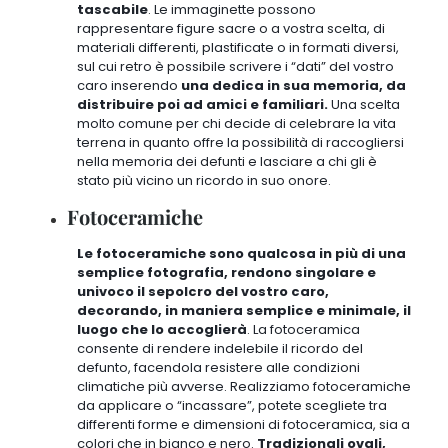
tascabile
. Le immaginette possono
rappresentare figure sacre o a vostra scelta, di
materiali differenti, plastificate o in formati diversi,
sul cui retro è possibile scrivere i “dati” del vostro
caro inserendo
una dedica in sua memoria, da
distribuire poi ad amici e familiari.
Una scelta
molto comune per chi decide di
celebrare la vita
terrena in quanto offre la possibilità di raccogliersi
nella memoria dei defunti e lasciare a chi gli è
stato più vicino un ricordo in suo onore
.
Fotoceramiche
Le fotoceramiche sono qualcosa in più di una
semplice fotografia, rendono singolare e
univoco il sepolcro del vostro caro,
decorando, in maniera semplice e minimale, il
luogo che lo accoglierà
. La fotoceramica
consente di rendere indelebile il ricordo del
defunto, facendola resistere alle condizioni
climatiche più avverse. Realizziamo fotoceramiche
da applicare o “incassare”, potete scegliete tra
differenti forme e dimensioni di fotoceramica, sia a
colori che in bianco e nero.
Tradizionali ovali,