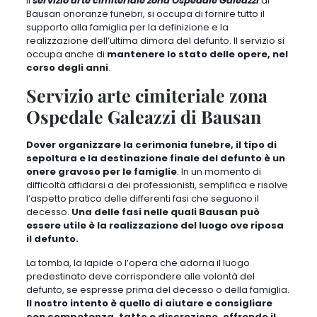
Il
servizio arte cimiteriale zona Ospedale Galeazzi
di
Bausan onoranze funebri, si occupa di fornire tutto il
supporto alla famiglia per la
definizione e la
realizzazione dell’ultima dimora del defunto
. Il servizio si
occupa anche di
mantenere lo stato delle opere, nel
corso degli anni
.
Servizio arte cimiteriale zona
Ospedale Galeazzi di Bausan
Dover organizzare la cerimonia funebre, il tipo di
sepoltura e la destinazione finale del defunto è un
onere gravoso per le famiglie
. In un momento di
difficoltà affidarsi a dei professionisti, semplifica e risolve
l’aspetto pratico delle differenti fasi che seguono il
decesso.
Una delle fasi nelle quali Bausan può
essere utile è la realizzazione del luogo ove riposa
il defunto.
La tomba, la lapide o l’opera che adorna il luogo
predestinato deve corrispondere alle volontà del
defunto, se espresse prima del decesso o della famiglia.
Il nostro intento è quello di aiutare e consigliare
con competenza, tatto e discrezione, offrendo il