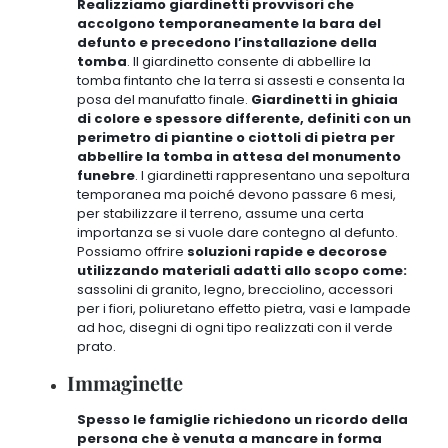
Realizziamo giardinetti provvisori che
accolgono temporaneamente la bara del
defunto e precedono l’installazione della
tomba
. Il giardinetto consente di abbellire la
tomba fintanto che la terra si assesti e consenta la
posa del manufatto finale.
Giardinetti in ghiaia
di colore e spessore differente, definiti con un
perimetro di piantine o ciottoli di pietra per
abbellire la tomba in attesa del monumento
funebre
. I giardinetti rappresentano una sepoltura
temporanea ma poiché devono passare 6 mesi,
per stabilizzare il terreno, assume una certa
importanza se si vuole dare contegno al defunto.
Possiamo offrire
soluzioni rapide e decorose
utilizzando materiali adatti allo scopo come:
sassolini di granito, legno, brecciolino, accessori
per i fiori, poliuretano effetto pietra, vasi e lampade
ad hoc, disegni di ogni tipo realizzati con il verde
prato
.
Immaginette
Spesso le famiglie richiedono un ricordo della
persona che è venuta a mancare in forma