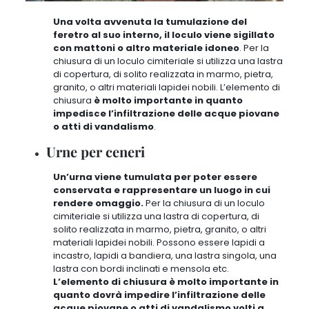
Una volta avvenuta la tumulazione del
feretro al suo interno, il loculo viene sigillato
con mattoni o altro materiale idoneo
.
Per la
chiusura di un loculo cimiteriale si utilizza una lastra
di copertura
, di solito realizzata in marmo, pietra,
granito, o altri materiali lapidei nobili. L’elemento di
chiusura
è molto importante in quanto
impedisce l’infiltrazione delle acque piovane
o atti di vandalismo
.
Urne per ceneri
Un’urna viene tumulata per poter essere
conservata e rappresentare un luogo in cui
rendere omaggio.
Per la chiusura di un loculo
cimiteriale si utilizza una lastra di copertura, di
solito realizzata in marmo, pietra, granito, o altri
materiali lapidei nobili. Possono essere lapidi a
incastro, lapidi a bandiera, una lastra singola, una
lastra con bordi inclinati e mensola etc.
L’elemento di chiusura è molto importante in
quanto dovrà impedire l’infiltrazione delle
acque piovane o atti di vandalismo volti a