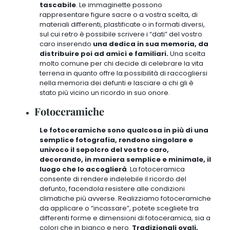
tascabile
. Le immaginette possono
rappresentare figure sacre o a vostra scelta, di
materiali differenti, plastificate o in formati diversi,
sul cui retro è possibile scrivere i “dati” del vostro
caro inserendo
una dedica in sua memoria, da
distribuire poi ad amici e familiari.
Una scelta
molto comune per chi decide di
celebrare la vita
terrena in quanto offre la possibilità di raccogliersi
nella memoria dei defunti e lasciare a chi gli è
stato più vicino un ricordo in suo onore
.
Fotoceramiche
Le fotoceramiche sono qualcosa in più di una
semplice fotografia, rendono singolare e
univoco il sepolcro del vostro caro,
decorando, in maniera semplice e minimale, il
luogo che lo accoglierà
. La fotoceramica
consente di rendere indelebile il ricordo del
defunto, facendola resistere alle condizioni
climatiche più avverse. Realizziamo fotoceramiche
da applicare o “incassare”, potete scegliete tra
differenti forme e dimensioni di fotoceramica, sia a
colori che in bianco e nero.
Tradizionali ovali,