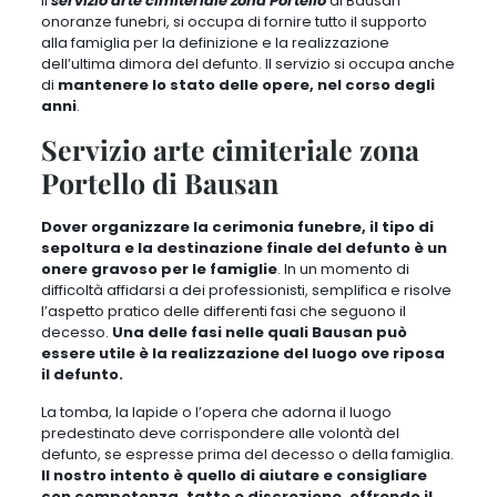
Il
servizio arte cimiteriale zona Portello
di Bausan
onoranze funebri, si occupa di fornire tutto il supporto
alla famiglia per la
definizione e la realizzazione
dell’ultima dimora del defunto
. Il servizio si occupa anche
di
mantenere lo stato delle opere, nel corso degli
anni
.
Servizio arte cimiteriale zona
Portello di Bausan
Dover organizzare la cerimonia funebre, il tipo di
sepoltura e la destinazione finale del defunto è un
onere gravoso per le famiglie
. In un momento di
difficoltà affidarsi a dei professionisti, semplifica e risolve
l’aspetto pratico delle differenti fasi che seguono il
decesso.
Una delle fasi nelle quali Bausan può
essere utile è la realizzazione del luogo ove riposa
il defunto.
La tomba, la lapide o l’opera che adorna il luogo
predestinato deve corrispondere alle volontà del
defunto, se espresse prima del decesso o della famiglia.
Il nostro intento è quello di aiutare e consigliare
con competenza, tatto e discrezione, offrendo il