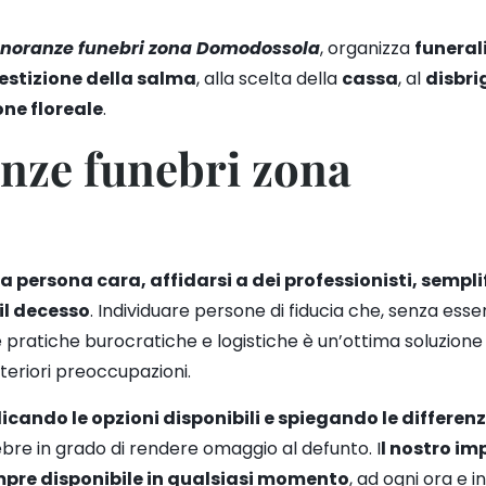
noranze funebri zona Domodossola
, organizza
funeral
estizione della salma
, alla scelta della
cassa
, al
disbri
ne floreale
.
nze funebri zona
persona cara, affidarsi a dei professionisti, semplif
 il decesso
. Individuare persone di fiducia che, senza esse
e pratiche burocratiche e logistiche è un’ottima soluzione 
lteriori preoccupazioni.
icando le opzioni disponibili e spiegando le differen
bre in grado di rendere omaggio al defunto. I
l nostro i
 sempre disponibile in qualsiasi momento
, ad ogni ora e i