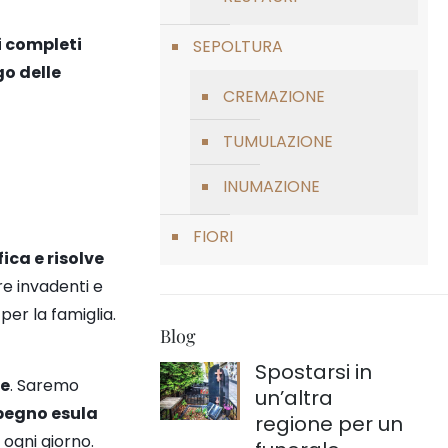
i completi
SEPOLTURA
go delle
CREMAZIONE
TUMULAZIONE
INUMAZIONE
FIORI
ica e risolve
re invadenti e
per la famiglia
.
Blog
Spostarsi in
ze
. Saremo
un’altra
mpegno esula
regione per un
n ogni giorno.