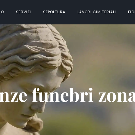
SO
SERVIZI
SEPOLTURA
LAVORI CIMITERIALI
FIO
nze funebri zo