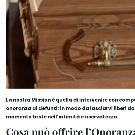
La nostra Mission è quella di intervenire con comp
onoranza ai defunti; in modo da lasciarvi liberi d
momento triste nell’intimità e riservatezza.
Cosa può offrire l’Onoran