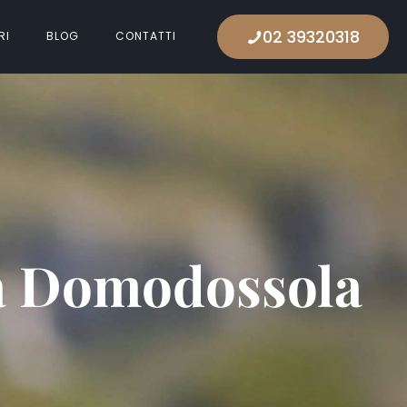
02 39320318
RI
BLOG
CONTATTI
na Domodossola