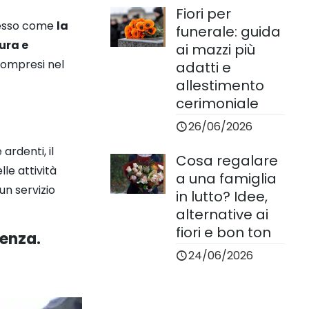
Fiori per
ecesso come
la
funerale: guida
ura e
ai mazzi più
compresi nel
adatti e
allestimento
cerimoniale
26/06/2026
ardenti, il
Cosa regalare
le attività
a una famiglia
un servizio
in lutto? Idee,
alternative ai
fiori e bon ton
ienza.
24/06/2026