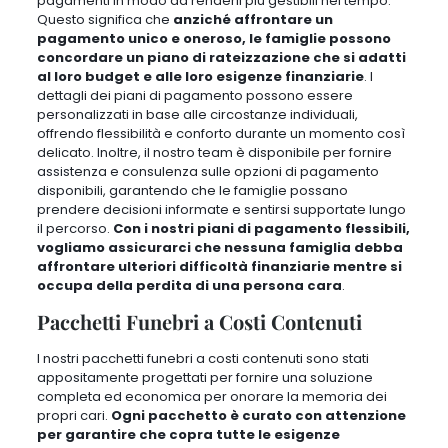
pagamenti in modo da renderli più gestibili nel tempo
.
Questo significa che
anziché affrontare un
pagamento unico e oneroso, le famiglie possono
concordare un piano di rateizzazione che si adatti
al loro budget e alle loro esigenze finanziarie
. I
dettagli dei piani di pagamento possono essere
personalizzati in base alle circostanze individuali,
offrendo flessibilità e conforto durante un momento così
delicato
. Inoltre, il nostro team è disponibile per fornire
assistenza e consulenza sulle opzioni di pagamento
disponibili, garantendo che le famiglie possano
prendere decisioni informate e sentirsi supportate lungo
il percorso.
Con i nostri piani di pagamento flessibili,
vogliamo assicurarci che nessuna famiglia debba
affrontare ulteriori difficoltà finanziarie mentre si
occupa della perdita di una persona cara
.
Pacchetti Funebri a Costi Contenuti
I nostri pacchetti funebri a costi contenuti sono stati
appositamente progettati per fornire una soluzione
completa ed economica per onorare la memoria dei
propri cari
.
Ogni pacchetto è curato con attenzione
per garantire che copra tutte le esigenze