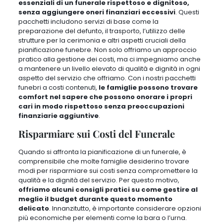
essenziali di un funerale rispettoso e dignitoso,
senza aggiungere oneri finanziari eccessivi
. Questi
pacchetti includono servizi di base come la
preparazione del defunto, il trasporto, l’utilizzo delle
strutture per la cerimonia e altri aspetti cruciali della
pianificazione funebre.
Non solo offriamo un approccio
pratico alla gestione dei costi, ma ci impegniamo anche
a mantenere un livello elevato di qualità e dignità in ogni
aspetto del servizio che offriamo
. Con i nostri pacchetti
funebri a costi contenuti,
le famiglie possono trovare
comfort nel sapere che possono onorare i propri
cari in modo rispettoso senza preoccupazioni
finanziarie aggiuntive
.
Risparmiare sui Costi del Funerale
Quando si affronta la pianificazione di un funerale,
è
comprensibile che molte famiglie desiderino trovare
modi per risparmiare sui costi senza compromettere la
qualità e la dignità del servizio
. Per questo motivo,
offriamo alcuni consigli pratici su come gestire al
meglio il budget durante questo momento
delicato
. Innanzitutto,
è importante considerare opzioni
più economiche per elementi come la bara o l’urna
.