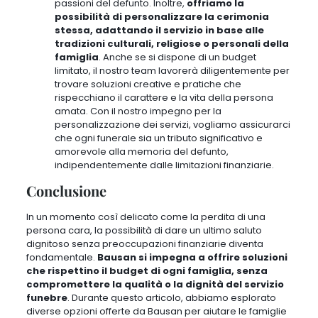
passioni del defunto
. Inoltre,
offriamo la
possibilità di personalizzare la cerimonia
stessa, adattando il servizio in base alle
tradizioni culturali, religiose o personali della
famiglia
. Anche se si dispone di un budget
limitato, il nostro team lavorerà diligentemente per
trovare soluzioni creative e pratiche che
rispecchiano il carattere e la vita della persona
amata.
Con il nostro impegno per la
personalizzazione dei servizi, vogliamo assicurarci
che ogni funerale sia un tributo significativo e
amorevole alla memoria del defunto
,
indipendentemente dalle limitazioni finanziarie.
Conclusione
In un momento così delicato come la perdita di una
persona cara, la possibilità di dare un ultimo saluto
dignitoso senza preoccupazioni finanziarie diventa
fondamentale.
Bausan si impegna a offrire soluzioni
che rispettino il budget di ogni famiglia, senza
compromettere la qualità o la dignità del servizio
funebre
.
Durante questo articolo, abbiamo esplorato
diverse opzioni offerte da Bausan per aiutare le famiglie