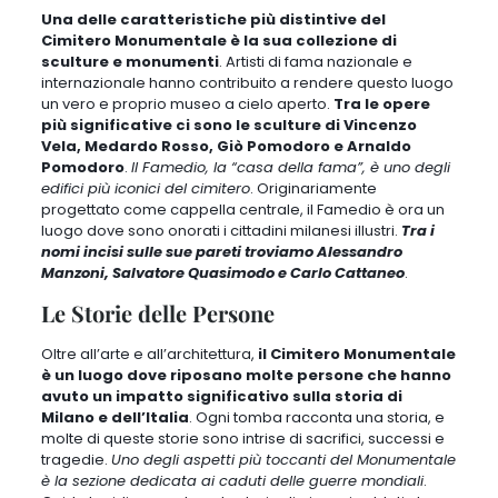
Una delle caratteristiche più distintive del
Cimitero Monumentale è la sua collezione di
sculture e monumenti
.
Artisti di fama nazionale e
internazionale hanno contribuito a rendere questo luogo
un vero e proprio museo a cielo aperto
.
Tra le opere
più significative ci sono le sculture di Vincenzo
Vela, Medardo Rosso, Giò Pomodoro e Arnaldo
Pomodoro
.
Il Famedio, la “casa della fama”, è uno degli
edifici più iconici del cimitero
. Originariamente
progettato come cappella centrale, il Famedio è ora un
luogo dove sono onorati i cittadini milanesi illustri.
Tra i
nomi incisi sulle sue pareti troviamo Alessandro
Manzoni, Salvatore Quasimodo e Carlo Cattaneo
.
Le Storie delle Persone
Oltre all’arte e all’architettura,
il Cimitero Monumentale
è un luogo dove riposano molte persone che hanno
avuto un impatto significativo sulla storia di
Milano e dell’Italia
. Ogni tomba racconta una storia, e
molte di queste storie sono intrise di sacrifici, successi e
tragedie.
Uno degli aspetti più toccanti del Monumentale
è la sezione dedicata ai caduti delle guerre mondiali
.