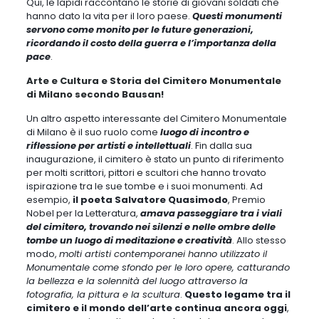
Qui, le lapidi raccontano le storie di giovani soldati che
hanno dato la vita per il loro paese.
Questi monumenti
servono come monito per le future generazioni,
ricordando il costo della guerra e l’importanza della
pace
.
Arte e Cultura e Storia del Cimitero Monumentale
di Milano secondo Bausan!
Un altro aspetto interessante del Cimitero Monumentale
di Milano è il suo ruolo come
luogo di incontro e
riflessione per artisti e intellettuali
.
Fin dalla sua
inaugurazione, il cimitero è stato un punto di riferimento
per molti scrittori, pittori e scultori che hanno trovato
ispirazione tra le sue tombe e i suoi monumenti
. Ad
esempio,
il poeta Salvatore Quasimodo
, Premio
Nobel per la Letteratura,
amava passeggiare tra i viali
del cimitero, trovando nei silenzi e nelle ombre delle
tombe un luogo di meditazione e creatività
. Allo stesso
modo,
molti artisti contemporanei hanno utilizzato il
Monumentale come sfondo per le loro opere, catturando
la bellezza e la solennità del luogo attraverso la
fotografia, la pittura e la scultura
.
Questo legame tra il
cimitero e il mondo dell’arte continua ancora oggi
,