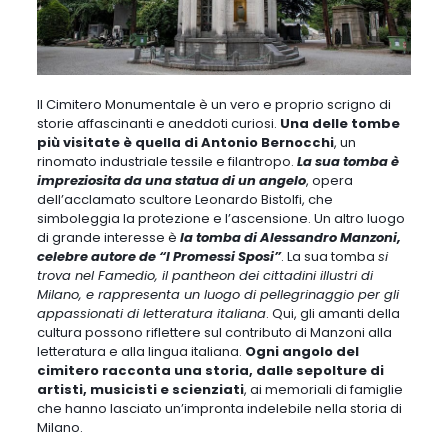
Il Cimitero Monumentale è un vero e proprio scrigno di
storie affascinanti e aneddoti curiosi.
Una delle tombe
più visitate è quella di Antonio Bernocchi
, un
rinomato industriale tessile e filantropo.
La sua tomba è
impreziosita da una statua di un angelo
,
opera
dell’acclamato scultore Leonardo Bistolfi, che
simboleggia la protezione e l’ascensione
. Un altro luogo
di grande interesse è
la tomba di Alessandro Manzoni,
celebre autore de “I Promessi Sposi”
. La sua tomba
si
trova nel Famedio, il pantheon dei cittadini illustri di
Milano, e rappresenta un luogo di pellegrinaggio per gli
appassionati di letteratura italiana
. Qui, gli amanti della
cultura possono riflettere sul contributo di Manzoni alla
letteratura e alla lingua italiana.
Ogni angolo del
cimitero racconta una storia, dalle sepolture di
artisti, musicisti e scienziati
, ai memoriali di famiglie
che hanno lasciato un’impronta indelebile nella storia di
Milano.