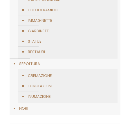
Cerimonia funebre civile: come
organizzarla
27/07/2026
Trasporto salma fuori regione: regole e
tempi
22/07/2026
Autorizzazioni per il trasporto di una salma
17/07/2026
Vestizione e preparazione della salma in
ospedale
14/07/2026
Come trovare la tomba di un defunto al
cimitero: Guida e strumenti a Milano
29/06/2026