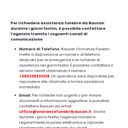
Indipendentemente dal canale utilizzato,
il team di Bausan
Onoranze Funebri è sempre pronto a offrire un supporto completo
e compassionevole anche durante i giorni festivi
, garantendo
un’assistenza tempestiva e professionale alle famiglie in un momento
così delicato.
Conclusione
In conclusione,
è fondamentale sottolineare l’importanza del
servizio funebre garantito anche nei giorni festivi da Bausan
Onoranze Funebri
. La disponibilità di assistenza durante questi
periodi speciali è cruciale per le famiglie che affrontano la perdita di
un caro e hanno bisogno di supporto e compassione.
Grazie alla
dedizione e alla professionalità del team di Bausan, le famiglie
possono contare su un servizio completo e tempestivo
, anche nei
momenti più difficili.
Invitiamo pertanto tutti coloro che potrebbero
trovarsi nella necessità di assistenza funebre durante i giorni festivi a
tenere a mente Bausan e i suoi servizi affidabili
.
Che si tratti di un
trasporto della salma, dell’organizzazione di cerimonie o del
supporto burocratico, Bausan è sempre pronto a offrire un aiuto
concreto e umano
.
Che ogni famiglia possa trovare conforto e
serenità sapendo di poter contare su un partner affidabile come
Bausan Onoranze Funebri per ogni esigenza
.