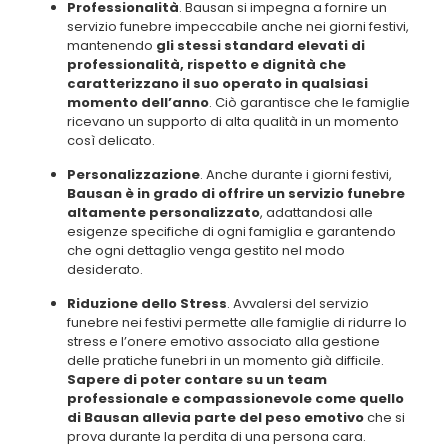
prezioso sostegno per le famiglie, offrendo loro comfort, assistenza e
dignità anche nei momenti più impegnativi.
Servizio onoranze funebri aperto nei festivi
Milano: Per una guida professionale e discreta,
contatta Bausan al
0239320318
!
Come Contattare Bausan nei Festivi