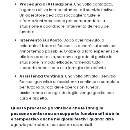
gestito con cura e rispetto.
Questo processo garantisce che le famiglie possano contare su un
supporto funebre affidabile e tempestivo anche nei giorni festivi
,
quando altre agenzie potrebbero non essere disponibili.
Vantaggi del Servizio Funebre nei Festivi
Il Servizio Funebre nei Festivi offerto da Bausan presenta una
serie di vantaggi significativi
per le famiglie che si trovano ad
affrontare il difficile momento della perdita durante giorni festivi.
Ecco alcuni dei principali vantaggi
:
Assistenza Continua
. Grazie al servizio funebre nei festivi,
le
famiglie possono contare su un supporto costante e completo,
senza interruzioni anche durante le festività. Questo offre
loro un senso di sicurezza e tranquillità
, sapendo di poter fare
affidamento su Bausan per gestire ogni dettaglio del servizio
funebre.
Tempestività
. Il servizio funebre festivo di
Bausan garantisce
un intervento rapido e tempestivo, indipendentemente dal
momento in cui si verifica il decesso
. Questo permette alle
famiglie di avviare il processo funebre senza ritardi,