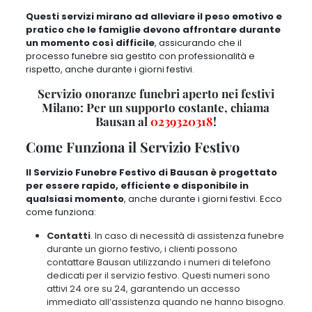
Il Servizio Funebre Festivo di Bausan è progettato per essere
rapido, efficiente e disponibile in qualsiasi momento
, anche durante
i giorni festivi.
Ecco come funziona
:
Contatti
. In caso di necessità di assistenza funebre durante un
giorno festivo, i clienti possono contattare
Bausan utilizzando i
numeri di telefono dedicati per il servizio festivo. Questi
numeri sono attivi 24 ore su 24
, garantendo un accesso
immediato all’assistenza quando ne hanno bisogno.
Procedura di Attivazione
. Una volta contattata, l’agenzia
attiva immediatamente il servizio festivo. Un operatore
dedicato raccoglierà tutte le informazioni necessarie per
comprendere la situazione e coordinare l’intervento dell’equipe
funebre.
Intervento sul Posto
. Dopo aver ricevuto la chiamata, il team di
Bausan si recherà sul posto nel minor tempo possibile.
Grazie
alla loro esperienza e alla loro prontezza, saranno in grado di
gestire la situazione in modo efficace
, fornendo tutto il
supporto necessario alla famiglia del defunto.
Assistenza Continua
. Una volta attivato il servizio,
Bausan
garantirà un’assistenza continua e completa per tutta la durata
delle operazioni funebri
, assicurando che ogni dettaglio venga