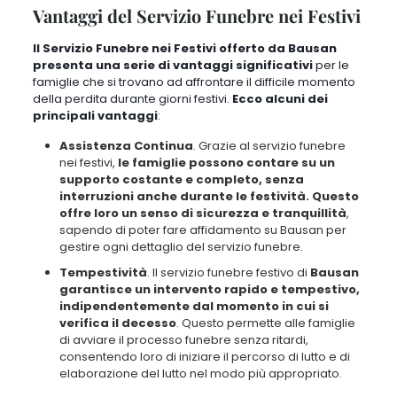
consentendo loro di iniziare il percorso di lutto e di
elaborazione del lutto nel modo più appropriato.
Professionalità
. Bausan si impegna a fornire un servizio
funebre impeccabile anche nei giorni festivi, mantenendo
gli
stessi standard elevati di professionalità, rispetto e dignità
che caratterizzano il suo operato in qualsiasi momento
dell’anno
. Ciò garantisce che le famiglie ricevano un supporto
di alta qualità in un momento così delicato.
Personalizzazione
. Anche durante i giorni festivi,
Bausan è in
grado di offrire un servizio funebre altamente
personalizzato
, adattandosi alle esigenze specifiche di ogni
famiglia e garantendo che ogni dettaglio venga gestito nel
modo desiderato.
Riduzione dello Stress
. Avvalersi del servizio funebre nei
festivi permette alle famiglie di ridurre lo stress e l’onere
emotivo associato alla gestione delle pratiche funebri in un
momento già difficile.
Sapere di poter contare su un team
professionale e compassionevole come quello di Bausan
allevia parte del peso emotivo
che si prova durante la perdita
di una persona cara.
In definitiva, il servizio funebre nei festivi di Bausan rappresenta un