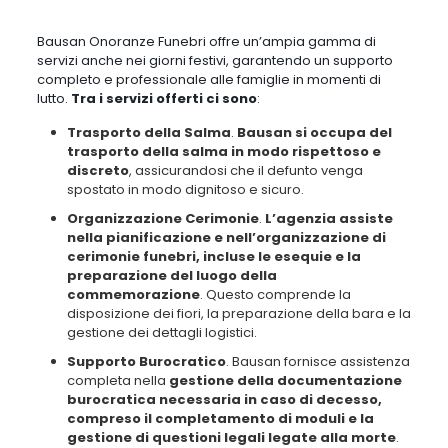
salma in modo rispettoso e discreto
, assicurandosi che il
defunto venga spostato in modo dignitoso e sicuro.
Organizzazione Cerimonie
.
L’agenzia assiste nella
pianificazione e nell’organizzazione di cerimonie funebri,
incluse le esequie e la preparazione del luogo della
commemorazione
. Questo comprende la disposizione dei fiori,
la preparazione della bara e la gestione dei dettagli logistici.
Supporto Burocratico
. Bausan fornisce assistenza completa
nella
gestione della documentazione burocratica necessaria
in caso di decesso, compreso il completamento di moduli e la
gestione di questioni legali legate alla morte
.
Questi servizi mirano ad alleviare il peso emotivo e pratico che le
famiglie devono affrontare durante un momento così difficile
,
assicurando che il processo funebre sia gestito con professionalità e
rispetto, anche durante i giorni festivi.
Servizio onoranze funebri aperto nei festivi
Milano: Per un supporto costante, chiama Bausan
al
0239320318
!
Come Funziona il Servizio Festivo