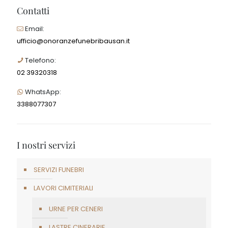
CREMAZIONE
TUMULAZIONE
INUMAZIONE
FIORI
Blog
Funerale privato: caratteristiche e costi
31/07/2026
Spostarsi in un’altra regione per un funerale
28/07/2026