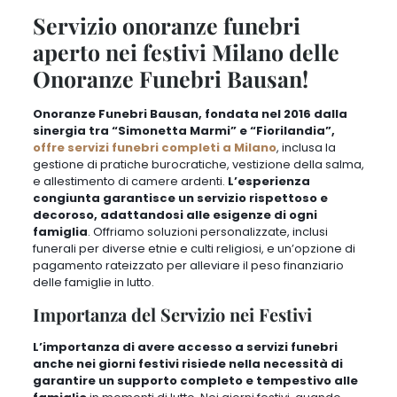
nei festivi Milano delle Onoranze
Funebri Bausan!
Onoranze Funebri Bausan, fondata nel 2016 dalla sinergia tra
“Simonetta Marmi” e “Fiorilandia”,
offre servizi funebri
completi a Milano
, inclusa la gestione di pratiche burocratiche,
vestizione della salma, e allestimento di camere ardenti.
L’esperienza congiunta garantisce un servizio rispettoso e
decoroso, adattandosi alle esigenze di ogni famiglia
.
Offriamo
soluzioni personalizzate, inclusi funerali per diverse etnie e culti
religiosi, e un’opzione di pagamento rateizzato per alleviare il peso
finanziario delle famiglie in lutto
.
Importanza del Servizio nei Festivi
L’importanza di avere accesso a servizi funebri anche nei giorni
festivi risiede nella necessità di garantire un supporto completo e
tempestivo alle famiglie
in momenti di lutto.
Nei giorni festivi,
quando altre agenzie potrebbero essere chiuse, il bisogno di
assistenza funebre non diminuisce; anzi, potrebbe diventare ancora
più urgente
. La perdita di un caro può verificarsi in qualsiasi
momento, indipendentemente dal giorno della settimana o dalla