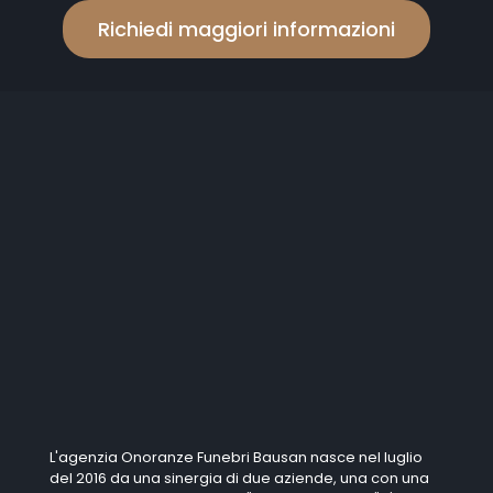
Autorizzazioni per il trasporto di una salma
Dove siamo:
Sede Milano:
Via degli Imbriani, 40, 20158 Milano
Piazzale Crivellone, 13 (angolo Via Magnasco), 20149 Milano
Email:
ufficio@onoranzefunebribausan.it
Telefono:
02 39320318
WhatsApp:
3388077307