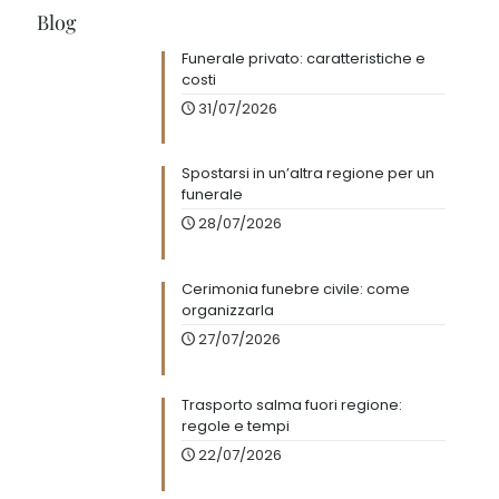
Fiori per funerale: guida ai mazzi più adatti
e allestimento cerimoniale
26/06/2026
Un ultimo saluto, senza preoccupazioni
economiche
"Ora puoi rateizzare il funerale a soli
99€ al mese
"
In un momento di dolore e perdita, l'ultimo pensiero dovrebbe
essere quello delle preoccupazioni economiche. Presso
"Onoranze Funebri Bausan", comprendiamo profondamente le