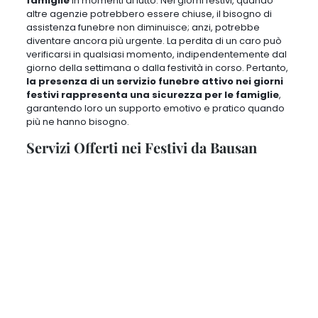
festività in corso. Pertanto,
la presenza di un servizio funebre attivo
nei giorni festivi rappresenta una sicurezza per le famiglie
,
garantendo loro un supporto emotivo e pratico quando più ne hanno
bisogno.
Servizi Offerti nei Festivi da Bausan
Bausan Onoranze Funebri offre un’ampia gamma di servizi anche nei
giorni festivi
, garantendo un supporto completo e professionale alle
famiglie in momenti di lutto.
Tra i servizi offerti ci sono
:
Trasporto della Salma
.
Bausan si occupa del trasporto della