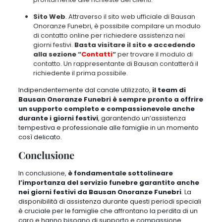
Servizio onoranze funebri aperto nei festivi
Milano: Per una gestione delicata e professionale,
chiama Bausan al
0239320318
!
Condividi
Contatti
Email:
ufficio@onoranzefunebribausan.it
Telefono:
02 39320318
WhatsApp:
3388077307