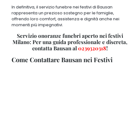
Per richiedere assistenza funebre da Bausan durante i giorni
festivi, è possibile contattare l’agenzia tramite i seguenti canali di
comunicazione
:
Numero di Telefono
. Bausan Onoranze Funebri mette a
disposizione un numero di telefono dedicato per le emergenze
e le richieste di assistenza nei giorni festivi.
È possibile
contattare il servizio clienti chiamando il numero
+390239320318
. Un operatore sarà disponibile per rispondere
alle chiamate e fornire assistenza immediata.
Email
.
Per richieste non urgenti o per inviare documenti e
informazioni aggiuntive
, è possibile contattare Bausan via
email:
ufficio@onoranzefunebribausan.it
. Anche durante i
giorni festivi, l’agenzia monitora regolarmente la posta
elettronica e risponde prontamente alle richieste dei clienti.
Sito Web
. Attraverso il sito web ufficiale di Bausan Onoranze
Funebri,
è possibile compilare un modulo di contatto online
per richiedere assistenza nei giorni festivi
.
Basta visitare il sito
e accedendo alla sezione “
Contatti
“
per trovare il modulo di
contatto. Un rappresentante di Bausan contatterà il richiedente
il prima possibile.