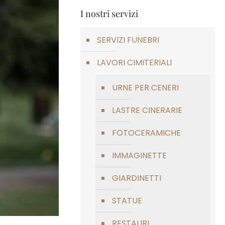
I nostri servizi
SERVIZI FUNEBRI
LAVORI CIMITERIALI
URNE PER CENERI
LASTRE CINERARIE
FOTOCERAMICHE
IMMAGINETTE
GIARDINETTI
STATUE
RESTAURI