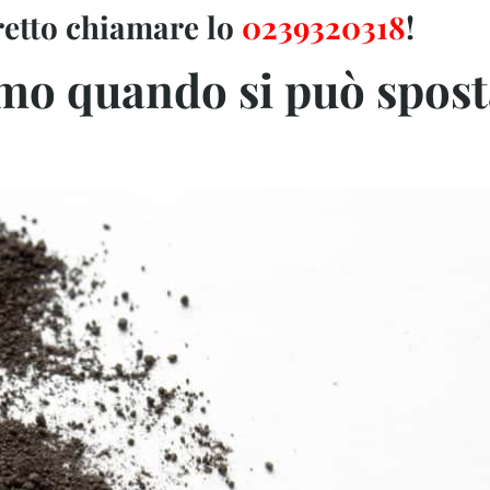
retto chiamare lo
02
39320318
!
amo quando si può spost