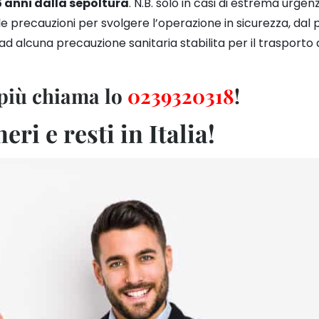
5 anni dalla sepoltura
. N.B. solo in casi di estrema urge
e precauzioni per svolgere l’
operazione in sicurezza, dal p
 ad alcuna precauzione sanitaria stabilita per il trasporto d
 più chiama lo
02
39320318
!
ri e resti in Italia!