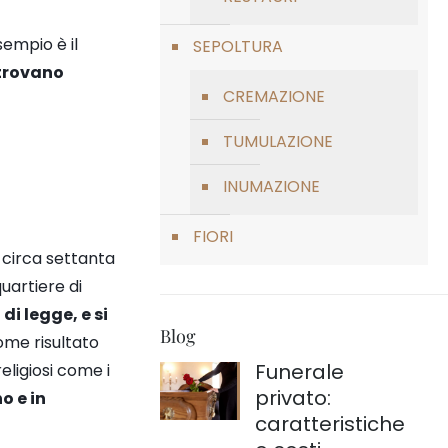
empio è il
SEPOLTURA
 trovano
CREMAZIONE
TUMULAZIONE
INUMAZIONE
FIORI
 circa settanta
quartiere di
di legge, e si
Blog
ome risultato
Funerale
religiosi come i
privato:
o e in
caratteristiche