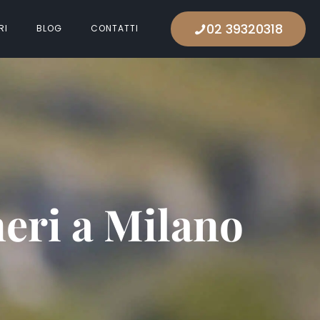
02 39320318
RI
BLOG
CONTATTI
neri a Milano