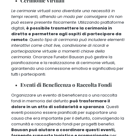
Cerimonie Virtuali
Le cerimonie virtuali sono diventate una necessità in
tempi recenti, offrendo un modo per coinvolgere chi non
può essere presente fisicamente
. Utilizzando piattaforme
digitali,
è possibile trasmettere la cerimonia in
diretta e permettere agli ospiti di partecipare da
remoto
.
Questo tipo di cerimonia può includere elementi
interattivi come chat live, condivisione di ricordi e
partecipazione virtuale a momenti chiave della
cerimonia
. Onoranze Funebri Bausan può gestire la
pianificazione e la realizzazione di cerimonie virtuali,
garantendo una connessione emotiva e significativa per
tutti i partecipanti.
Eventi di Beneficenza o Raccolta Fondi
Organizzare un evento di beneficenza o una raccolta
fondi in memoria del defunto
può trasformare il
dolore in un atto di solidarietà e speranza
.
Questi
eventi possono essere pianificati per supportare una
causa che era importante per il defunto, coinvolgendo la
comunità e raccogliendo fondi per progetti benefici
.
Bausan può aiutare a coordinare questi eventi,
fornendo supporto logistico e promozionale
per