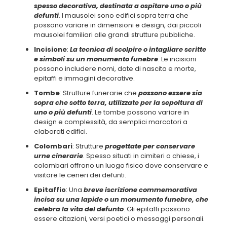
spesso decorativa, destinata a ospitare uno o più
defunti
. I mausolei sono edifici sopra terra che
possono variare in dimensioni e design, dai piccoli
mausolei familiari alle grandi strutture pubbliche.
Incisione
:
La tecnica di scolpire o intagliare scritte
e simboli su un monumento funebre
. Le incisioni
possono includere nomi, date di nascita e morte,
epitaffi e immagini decorative.
Tombe
: Strutture funerarie che
possono essere sia
sopra che sotto terra, utilizzate per la sepoltura di
uno o più defunti
. Le tombe possono variare in
design e complessità, da semplici marcatori a
elaborati edifici.
Colombari
: Strutture
progettate per conservare
urne cinerarie
. Spesso situati in cimiteri o chiese, i
colombari offrono un luogo fisico dove conservare e
visitare le ceneri dei defunti.
Epitaffio
: Una
breve iscrizione commemorativa
incisa su una lapide o un monumento funebre, che
celebra la vita del defunto
. Gli epitaffi possono
essere citazioni, versi poetici o messaggi personali.