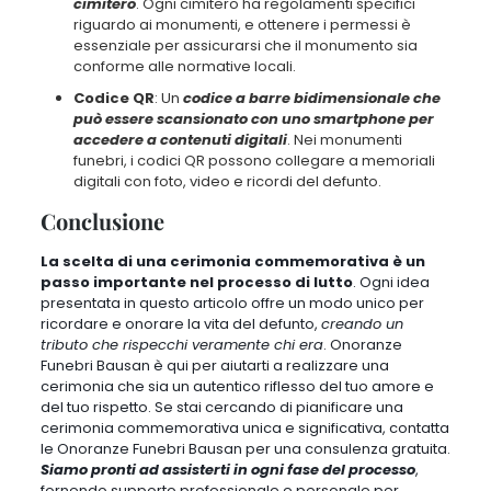
cimitero
. Ogni cimitero ha regolamenti specifici
riguardo ai monumenti, e ottenere i permessi è
essenziale per assicurarsi che il monumento sia
conforme alle normative locali.
Codice QR
: Un
codice a barre bidimensionale che
può essere scansionato con uno smartphone per
accedere a contenuti digitali
. Nei monumenti
funebri, i codici QR possono collegare a memoriali
digitali con foto, video e ricordi del defunto.
Conclusione
La scelta di una cerimonia commemorativa è un
passo importante nel processo di lutto
. Ogni idea
presentata in questo articolo offre un modo unico per
ricordare e onorare la vita del defunto,
creando un
tributo che rispecchi veramente chi era
.
Onoranze
Funebri Bausan è qui per aiutarti a realizzare una
cerimonia che sia un autentico riflesso del tuo amore e
del tuo rispetto
. Se stai cercando di pianificare una
cerimonia commemorativa unica e significativa, contatta
le Onoranze Funebri Bausan per una consulenza gratuita.
Siamo pronti ad assisterti in ogni fase del processo
,
fornendo supporto professionale e personale per