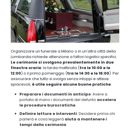
Organizzare un funerale a Milano o in un’altra città della
Lombardia richiede attenzione a fattori logistici specifici.
Le cerimonie si svolgono prevalentemente in due
finestre orarie
:
la tarda mattinata
(
tra le 10:00 e le
12:00
) o
il primo pomeriggio
(
tra le 14:30 e le 16:00
). Per
assicurare che tutto si svolga senza intoppi e attese
spiacevoli,
è utile seguire alcune buone pratiche
:
Preparare i documenti in anticipo
: Avere a
portata di mano i documenti del defunto
accelera
le procedure burocratiche
.
Definire letture e interventi
: Decidere prima chi
parlerà e cosa leggerà
aiuta a mantenere i
tempi della cerimonia
.