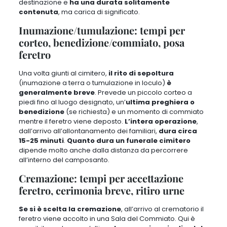
destinazione
e
ha una durata solitamente
contenuta
, ma carica di significato.
Inumazione/tumulazione: tempi per
corteo, benedizione/commiato, posa
feretro
Una volta giunti al cimitero,
il rito di sepoltura
(
inumazione a terra o tumulazione in loculo
)
è
generalmente breve
. Prevede un
piccolo corteo a
piedi
fino al luogo designato, un’
ultima preghiera o
benedizione
(se richiesta) e
un momento di commiato
mentre il feretro viene deposto
.
L’intera operazione
,
dall’arrivo all’allontanamento dei familiari,
dura circa
15-25 minuti
.
Quanto dura un funerale cimitero
dipende molto anche dalla distanza da percorrere
all’interno del camposanto
.
Cremazione: tempi per accettazione
feretro, cerimonia breve, ritiro urne
Se si è scelta la cremazione
, all’arrivo al crematorio
il
feretro viene accolto in una Sala del Commiato
. Qui è