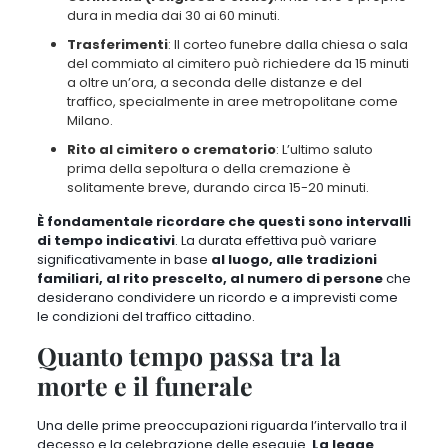
dura in media dai 30 ai 60 minuti
.
Trasferimenti
: Il corteo funebre dalla chiesa o sala
del commiato al cimitero
può richiedere da 15 minuti
a oltre un’ora
, a seconda delle distanze e del
traffico, specialmente in aree metropolitane come
Milano.
Rito al cimitero o crematorio
: L’ultimo saluto
prima della sepoltura o della cremazione
è
solitamente breve, durando circa 15-20 minuti
.
È fondamentale ricordare che questi sono intervalli
di tempo indicativi
.
La durata effettiva può variare
significativamente in base
al luogo, alle tradizioni
familiari, al rito prescelto, al numero di persone
che
desiderano condividere un ricordo e a imprevisti come
le condizioni del traffico cittadino.
Quanto tempo passa tra la
morte e il funerale
Una delle prime preoccupazioni riguarda l’intervallo tra il
decesso e la celebrazione delle esequie.
La legge