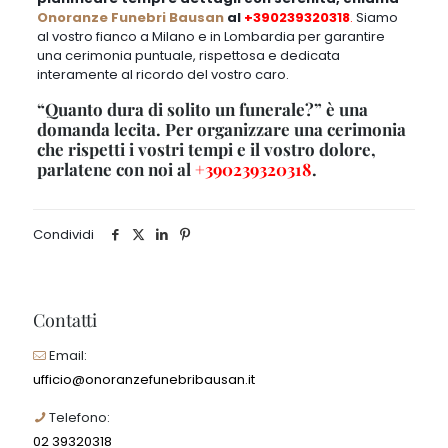
Onoranze Funebri Bausan
al
+390239320318
.
Siamo
al vostro fianco a Milano e in Lombardia
per garantire
una cerimonia puntuale, rispettosa e dedicata
interamente al ricordo del vostro caro
.
“Quanto dura di solito un funerale?” è una
domanda lecita. Per organizzare una cerimonia
che rispetti i vostri tempi e il vostro dolore,
parlatene con noi al
+390239320318
.
Condividi
Contatti
Email:
ufficio@onoranzefunebribausan.it
Telefono:
02 39320318