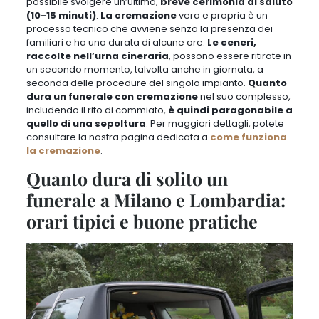
possibile svolgere un’ultima,
breve cerimonia di saluto
(
10-15 minuti
)
.
La cremazione
vera e propria è un
processo tecnico che
avviene senza la presenza dei
familiari e ha una durata di alcune ore
.
Le ceneri,
raccolte nell’urna cineraria
,
possono essere ritirate in
un secondo momento, talvolta anche in giornata
, a
seconda delle procedure del singolo impianto.
Quanto
dura un funerale con cremazione
nel suo complesso,
includendo il rito di commiato,
è quindi paragonabile a
quello di una sepoltura
. Per maggiori dettagli, potete
consultare la nostra pagina dedicata a
come funziona
la cremazione
.
Quanto dura di solito un
funerale a Milano e Lombardia:
orari tipici e buone pratiche