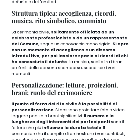
defunto e dei familiari
.
Struttura tipica: accoglienza, ricordi,
musica, rito simbolico, commiato
La cerimonia civile,
solitamente officiata da un
celebrante professionista o da un rappresentante
del Comune
, segue un canovaccio meno rigido.
Si apre
con un momento di accoglienza e un discorso
introduttivo, per poi lasciare spazio ai ricordi di chi
ha conosciuto il defunto
.
La musica, scelta tra i brani
preferiti della persona scomparsa, scandisce i vari
momenti
.
Personalizzazione: letture, proiezioni,
brani; ruolo del cerimoniere
Il punto di forza del rito civile è la possibilità di
personalizzazione
.
Si possono proiettare foto o video,
leggere poesie o brani significativi
.
Il numero e la
lunghezza degli interventi dei partecipanti
sono il
fattore che più
influenza la durata totale
.
Il
cerimoniere ha il compito di orchestrare i vari contributi
,
garantendo un flusso armonico e rispettoso dei tempi.