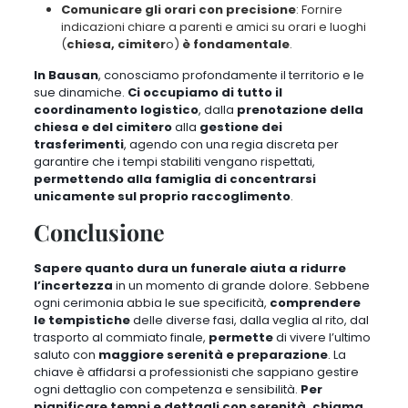
Comunicare gli orari con precisione
: Fornire
indicazioni chiare a parenti e amici su orari e luoghi
(
chiesa, cimiter
o)
è fondamentale
.
In Bausan
, conosciamo profondamente il territorio e le
sue dinamiche.
Ci occupiamo di tutto il
coordinamento logistico
, dalla
prenotazione della
chiesa e del cimitero
alla
gestione dei
trasferimenti
, agendo con una regia discreta
per
garantire che i tempi stabiliti vengano rispettati
,
permettendo alla famiglia di concentrarsi
unicamente sul proprio raccoglimento
.
Conclusione
Sapere quanto dura un funerale aiuta a ridurre
l’incertezza
in un momento di grande dolore.
Sebbene
ogni cerimonia abbia le sue specificità
,
comprendere
le tempistiche
delle diverse fasi, dalla veglia al rito, dal
trasporto al commiato finale,
permette
di vivere l’ultimo
saluto con
maggiore serenità e preparazione
. La
chiave è affidarsi a professionisti che sappiano gestire
ogni dettaglio con competenza e sensibilità.
Per
pianificare tempi e dettagli con serenità, chiama