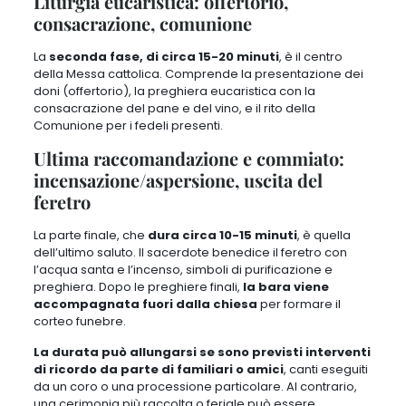
Liturgia eucaristica: offertorio,
consacrazione, comunione
La
seconda fase, di circa 15-20 minuti
,
è il centro
della Messa cattolica
. Comprende la
presentazione dei
doni
(offertorio), la
preghiera eucaristica
con la
consacrazione del pane e del vino
, e il rito della
Comunione
per i fedeli presenti.
Ultima raccomandazione e commiato:
incensazione/aspersione, uscita del
feretro
La parte finale, che
dura circa 10-15 minuti
, è quella
dell’ultimo saluto.
Il sacerdote benedice il feretro con
l’acqua santa e l’incenso
, simboli di purificazione e
preghiera. Dopo le preghiere finali,
la bara viene
accompagnata fuori dalla chiesa
per formare il
corteo funebre.
La durata può allungarsi se sono previsti interventi
di ricordo da parte di familiari o amici
, canti eseguiti
da un coro o una processione particolare. Al contrario,
una cerimonia più raccolta o feriale può essere