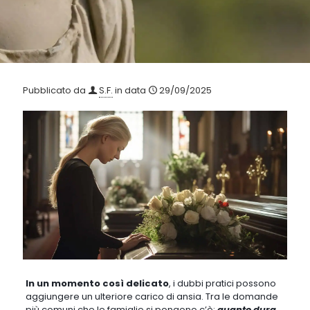
Pubblicato da
S.F.
in data
29/09/2025
In un momento così delicato
,
i dubbi pratici possono
aggiungere un ulteriore carico di ansia
. Tra le domande
più comuni che le famiglie si pongono c’è:
quanto dura