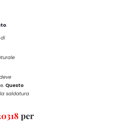
sto
.
 di
aturale
deve
ne.
Questo
lla saldatura
20318
per