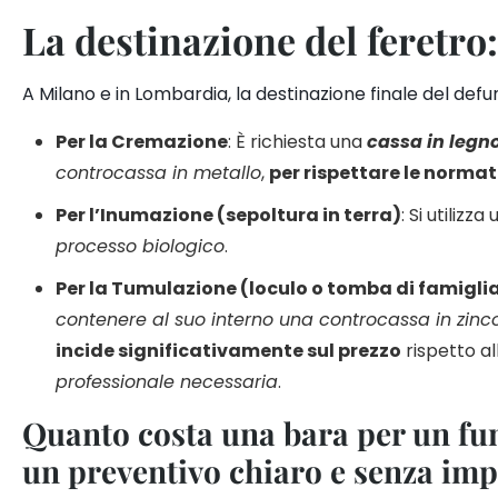
La destinazione del feretro:
A Milano e in Lombardia, la destinazione finale del def
Per la Cremazione
: È richiesta una
cassa in legn
controcassa in metallo
,
per rispettare le normat
Per l’Inumazione
(sepoltura in terra)
: Si utilizza
processo biologico
.
Per la Tumulazione
(loculo o tomba di famigli
contenere al suo interno una controcassa in zinc
incide significativamente sul prezzo
rispetto al
professionale necessaria
.
Quanto costa una bara per un f
un preventivo chiaro e senza im