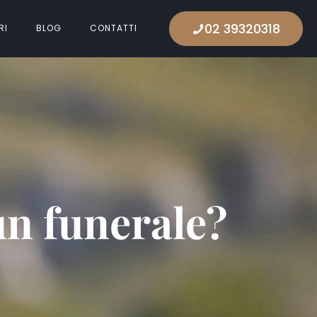
02 39320318
RI
BLOG
CONTATTI
un funerale?