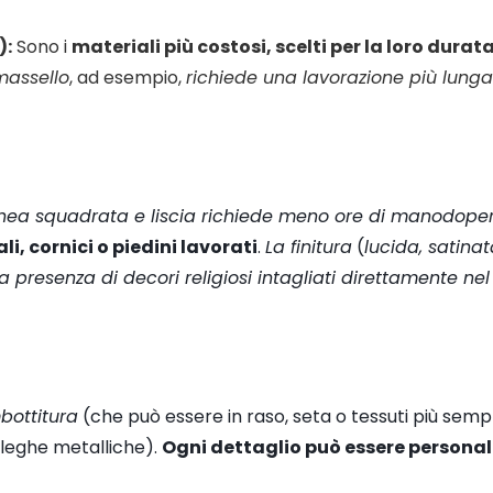
):
Sono i
materiali più costosi, scelti per la loro durata
massello
, ad esempio,
richiede una lavorazione più lung
inea squadrata e liscia richiede meno ore di manodope
li, cornici o piedini lavorati
.
La finitura
(
lucida, satina
a presenza di decori religiosi intagliati direttamente ne
mbottitura
(che può essere in raso, seta o tessuti più sempl
 leghe metalliche).
Ogni dettaglio può essere persona