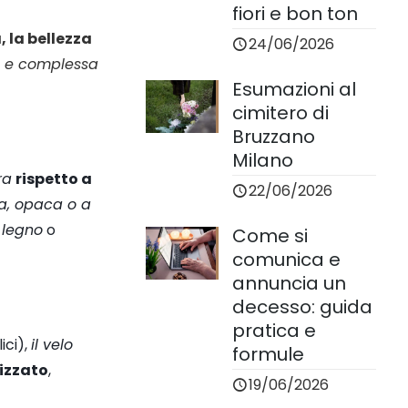
fiori e bon ton
, la bellezza
24/06/2026
a e complessa
Esumazioni al
cimitero di
Bruzzano
Milano
ra
rispetto a
22/06/2026
ta, opaca o a
l legno
o
Come si
comunica e
annuncia un
decesso: guida
pratica e
ici),
il velo
formule
lizzato
,
19/06/2026