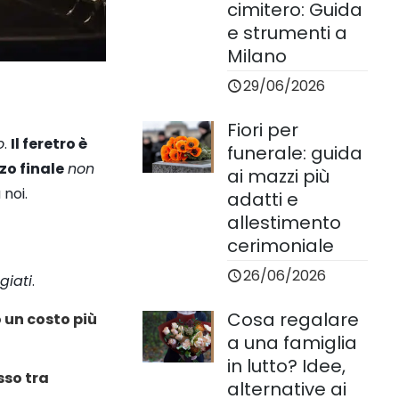
cimitero: Guida
e strumenti a
Milano
29/06/2026
Fiori per
o
.
Il feretro è
funerale: guida
zzo finale
non
ai mazzi più
 noi.
adatti e
allestimento
cerimoniale
26/06/2026
giati
.
Cosa regalare
 un costo più
a una famiglia
in lutto? Idee,
so tra
alternative ai