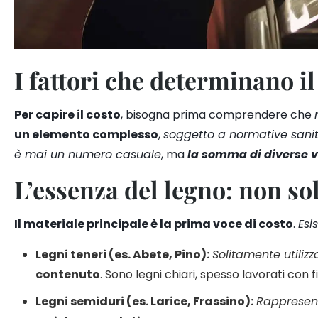
I fattori che determinano i
Per capire il costo
, bisogna prima comprendere che
un elemento complesso
,
soggetto a normative sanit
è mai un numero casuale
, ma
la somma di diverse v
L’essenza del legno: non sol
Il materiale principale è la prima voce di costo
.
Esi
Legni teneri
(es. Abete, Pino):
Solitamente utilizz
contenuto
. Sono legni chiari, spesso lavorati con f
Legni semiduri
(es. Larice, Frassino):
Rappresen