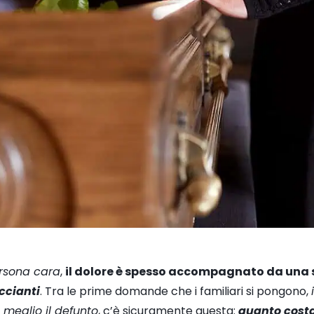
ersona cara
,
il dolore è spesso accompagnato da una s
ccianti
. Tra le prime domande che i familiari si pongono,
meglio il defunto
, c’è sicuramente questa:
quanto cost