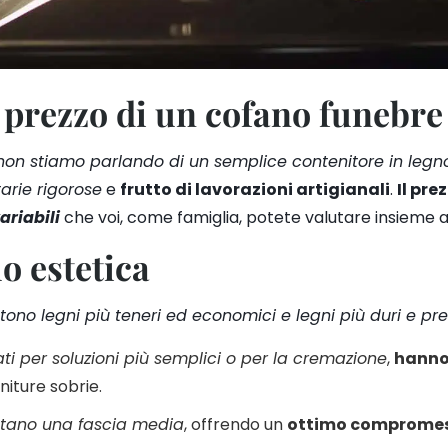
l prezzo di un cofano funebre
non stiamo parlando di un semplice contenitore in legn
arie rigorose
e
frutto di lavorazioni artigianali
.
Il pre
ariabili
che voi, come famiglia, potete valutare insieme a
o estetica
stono legni più teneri ed economici e legni più duri e pre
ati per soluzioni più semplici o per la cremazione
,
hanno
initure sobrie.
tano una fascia media
, offrendo un
ottimo compromes