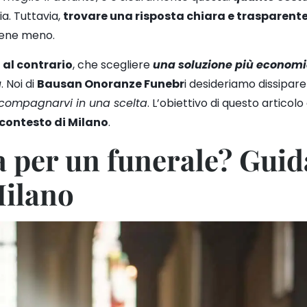
ia. Tuttavia,
trovare una risposta chiara e trasparent
viene meno.
,
al contrario
, che scegliere
una soluzione più economic
ù
. Noi di
Bausan Onoranze Funebr
i desideriamo dissipare
compagnarvi in una scelta
. L’obiettivo di questo articolo
 contesto di Milano
.
 per un funerale? Guida
Milano