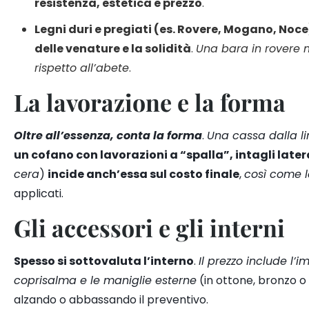
resistenza, estetica e prezzo
.
Legni duri e pregiati
(es. Rovere, Mogano, Noce
delle venature e la solidità
.
Una bara in rovere 
rispetto all’abete
.
La lavorazione e la forma
Oltre all’essenza, conta la forma
.
Una cassa dalla l
un cofano con lavorazioni a “spalla”, intagli latera
cera
)
incide anch’essa sul costo finale
,
così come l
applicati.
Gli accessori e gli interni
Spesso si sottovaluta l’interno
.
Il prezzo include l’i
coprisalma e le maniglie esterne
(in ottone, bronzo o
alzando o abbassando il preventivo.