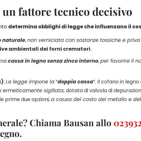
 un fattore tecnico decisivo
unto
determina obblighi di legge che influenzano il co
o naturale
,
non verniciata con sostanze tossiche e priva
ive ambientali dei forni crematori
.
 una
cassa in legno senza zinco interno
,
per favorire il n
a)
:
La legge impone la
“
doppia cassa
“. Il cofano in legno
o ermeticamente sigillata
, dotata di valvola di depurazio
le prime due opzioni,
a causa del costo del metallo e de
unerale? Chiama Bausan allo
02393
pegno.