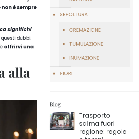
e non è sempre
SEPOLTURA
a significhi
CREMAZIONE
 questi dubbi.
TUMULAZIONE
 è
offrirvi una
INUMAZIONE
 alla
FIORI
Blog
Trasporto
salma fuori
regione: regole