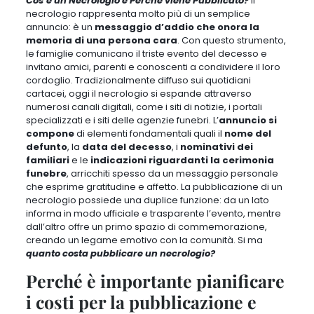
Cos’è un Necrologio e Perché viene Pubblicato?
Il
necrologio rappresenta molto più di un semplice
annuncio: è un
messaggio d’addio che onora la
memoria di una persona cara
. Con questo strumento,
le famiglie comunicano il triste evento del decesso e
invitano amici, parenti e conoscenti a condividere il loro
cordoglio. Tradizionalmente diffuso sui quotidiani
cartacei, oggi il necrologio si espande attraverso
numerosi canali digitali, come i siti di notizie, i portali
specializzati e i siti delle agenzie funebri. L’
annuncio si
compone
di elementi fondamentali quali il
nome del
defunto
, la
data del decesso
, i
nominativi dei
familiari
e le
indicazioni riguardanti la cerimonia
funebre
, arricchiti spesso da un messaggio personale
che esprime gratitudine e affetto. La pubblicazione di un
necrologio possiede una duplice funzione: da un lato
informa in modo ufficiale e trasparente l’evento, mentre
dall’altro offre un primo spazio di commemorazione,
creando un legame emotivo con la comunità. Si ma
quanto costa pubblicare un necrologio?
Perché è importante pianificare
i costi per la pubblicazione e