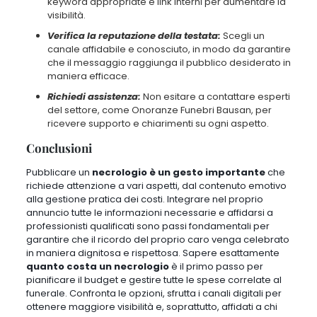
keyword appropriate e link interni per aumentare la
visibilità.
Verifica la reputazione della testata:
Scegli un
canale affidabile e conosciuto, in modo da garantire
che il messaggio raggiunga il pubblico desiderato in
maniera efficace.
Richiedi assistenza:
Non esitare a contattare esperti
del settore, come Onoranze Funebri Bausan, per
ricevere supporto e chiarimenti su ogni aspetto.
Conclusioni
Pubblicare un
necrologio è un gesto importante
che
richiede attenzione a vari aspetti, dal contenuto emotivo
alla gestione pratica dei costi. Integrare nel proprio
annuncio tutte le informazioni necessarie e affidarsi a
professionisti qualificati sono passi fondamentali per
garantire che il ricordo del proprio caro venga celebrato
in maniera dignitosa e rispettosa. Sapere esattamente
quanto costa un necrologio
è il primo passo per
pianificare il budget e gestire tutte le spese correlate al
funerale. Confronta le opzioni, sfrutta i canali digitali per
ottenere maggiore visibilità e, soprattutto, affidati a chi