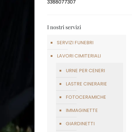
3388077307
I nostri servizi
SERVIZI FUNEBRI
LAVORI CIMITERIALI
URNE PER CENERI
LASTRE CINERARIE
FOTOCERAMICHE
IMMAGINETTE
GIARDINETTI