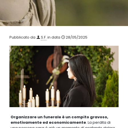
Pubblicato da
S.F.
in data
28/05/2025
Organizzare un funerale è un compito gravoso,
emotivamente ed economicamente
. La perdita di
una persona cara
è già un momento di profondo dolore,