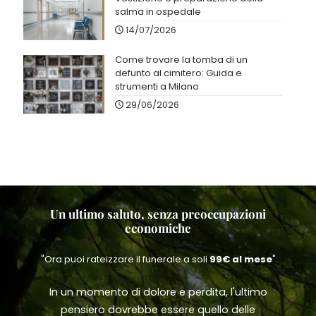
salma in ospedale
14/07/2026
Come trovare la tomba di un
defunto al cimitero: Guida e
strumenti a Milano
29/06/2026
Un ultimo saluto, senza preoccupazioni
economiche
"Ora puoi rateizzare il funerale a soli
99€ al mese
"
In un momento di dolore e perdita, l'ultimo
pensiero dovrebbe essere quello delle