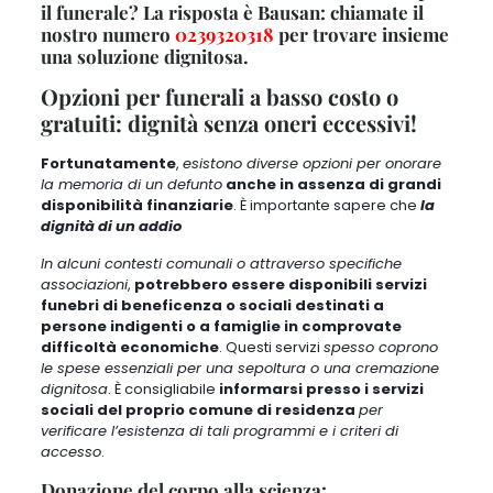
il funerale? La risposta è Bausan: chiamate il
nostro numero
0239320318
per trovare insieme
una soluzione dignitosa.
Opzioni per funerali a basso costo o
gratuiti: dignità senza oneri eccessivi!
Fortunatamente
,
esistono diverse opzioni per onorare
la memoria di un defunto
anche in assenza di grandi
disponibilità finanziarie
. È importante sapere che
la
dignità di un addio
In alcuni contesti comunali o attraverso specifiche
associazioni
,
potrebbero essere disponibili servizi
funebri di beneficenza o sociali destinati a
persone indigenti o a famiglie in comprovate
difficoltà economiche
. Questi servizi
spesso coprono
le spese essenziali per una sepoltura o una cremazione
dignitosa
. È consigliabile
informarsi presso i servizi
sociali del proprio comune di residenza
per
verificare l’esistenza di tali programmi e i criteri di
accesso
.
Donazione del corpo alla scienza: