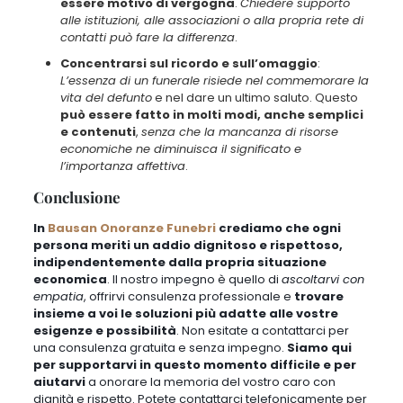
essere motivo di vergogna
.
Chiedere supporto
alle istituzioni, alle associazioni o alla propria rete di
contatti può fare la differenza
.
Concentrarsi sul ricordo e sull’omaggio
:
L’essenza di un funerale risiede nel commemorare la
vita del defunto
e nel dare un ultimo saluto. Questo
può essere fatto in molti modi, anche semplici
e contenuti
,
senza che la mancanza di risorse
economiche ne diminuisca il significato e
l’importanza affettiva
.
Conclusione
In
Bausan Onoranze Funebri
crediamo che ogni
persona meriti un addio dignitoso e rispettoso,
indipendentemente dalla propria situazione
economica
. Il nostro impegno è quello di
ascoltarvi con
empatia
, offrirvi consulenza professionale e
trovare
insieme a voi le soluzioni più adatte alle vostre
esigenze e possibilità
. Non esitate a contattarci per
una consulenza gratuita e senza impegno.
Siamo qui
per supportarvi in questo momento difficile e per
aiutarvi
a onorare la memoria del vostro caro con
dignità e rispetto. Potete contattarci telefonicamente per