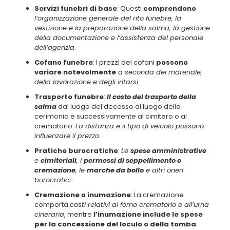
Servizi funebri di base
: Questi
comprendono
l’organizzazione generale del rito funebre, la
vestizione e la preparazione della salma, la gestione
della documentazione e l’assistenza del personale
dell’agenzia
.
Cofano funebre
: I prezzi dei cofani
possono
variare notevolmente
a seconda del materiale,
della lavorazione e degli intarsi
.
Trasporto funebre
:
Il costo del trasporto della
salma
dal luogo del decesso al luogo della
cerimonia e successivamente al cimitero o al
crematorio.
La distanza e il tipo di veicolo possono
influenzare il prezzo
.
Pratiche burocratiche
:
Le
spese amministrative
e
cimiteriali
, i
permessi di seppellimento o
cremazione
, le
marche da bollo
e altri oneri
burocratici
.
Cremazione o inumazione
: La cremazione
comporta
costi relativi al forno crematorio e all’urna
cineraria
, mentre
l’inumazione include le spese
per la concessione del loculo o della tomba
.