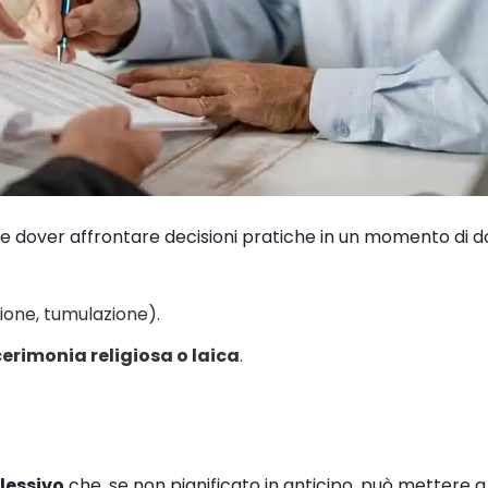
 e dover affrontare decisioni pratiche in un momento di 
one, tumulazione).
erimonia religiosa o laica
.
lessivo
che, se non pianificato in anticipo, può mettere a