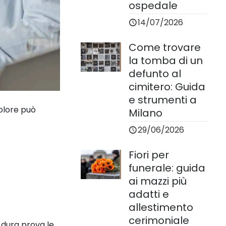
ospedale
14/07/2026
Come trovare
la tomba di un
defunto al
cimitero: Guida
e strumenti a
dolore può
Milano
29/06/2026
Fiori per
funerale: guida
ai mazzi più
adatti e
allestimento
cerimoniale
 dura prova le