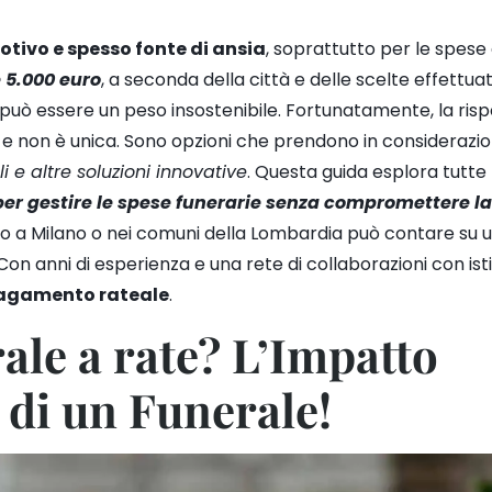
tivo e spesso fonte di ansia
, soprattutto per le spes
e 5.000 euro
, a seconda della città e delle scelte effettua
 può essere un peso insostenibile. Fortunatamente, la risp
 e non è unica. Sono opzioni che prendono in considerazi
i e altre soluzioni innovative
. Questa guida esplora tutte 
per gestire le spese funerarie senza compromettere la
caro a Milano o nei comuni della Lombardia può contare su 
 Con anni di esperienza e una rete di collaborazioni con istit
i pagamento rateale
.
le a rate? L’Impatto
 di un Funerale!