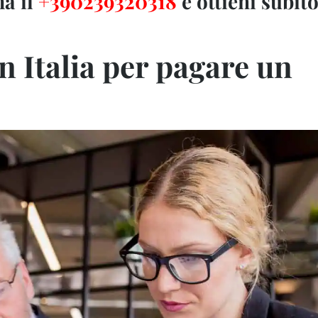
a il
+390239320318
e ottieni subito
in Italia per pagare un