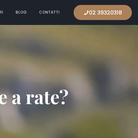
02 39320318
RI
BLOG
CONTATTI
 a rate?