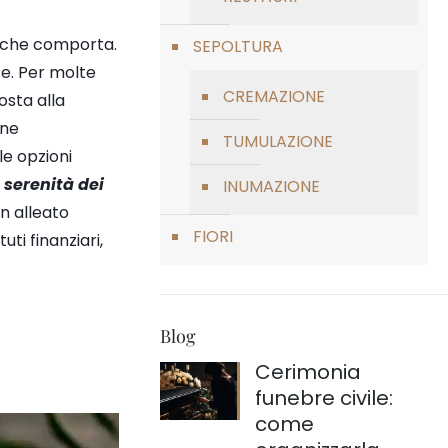
e che comporta.
SEPOLTURA
te. Per molte
CREMAZIONE
osta alla
one
TUMULAZIONE
le opzioni
 serenità dei
INUMAZIONE
un alleato
FIORI
uti finanziari,
Blog
Cerimonia
funebre civile:
come