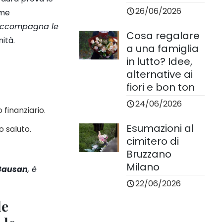
26/06/2026
ome
ccompagna le
Cosa regalare
ità.
a una famiglia
in lutto? Idee,
alternative ai
fiori e bon ton
24/06/2026
 finanziario.
Esumazioni al
o saluto.
cimitero di
Bruzzano
Milano
Bausan
, è
22/06/2026
le