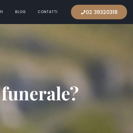
02 39320318
RI
BLOG
CONTATTI
l funerale?