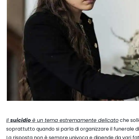
Il
suicidio
è un tema estremamente delicato
che sol
soprattutto quando si parla di organizzare il funerale di
La risposta non è sempre univoca e dipende da vari fat