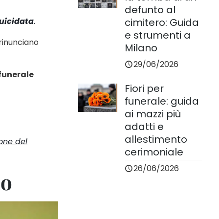
defunto al
cimitero: Guida
suicidata
.
e strumenti a
 rinunciano
Milano
29/06/2026
 funerale
Fiori per
funerale: guida
ai mazzi più
adatti e
allestimento
ione del
cerimoniale
26/06/2026
io