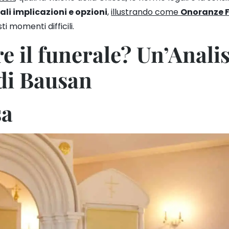
ali implicazioni e opzioni
,
illustrando come
Onoranze F
ti momenti difficili.
e il funerale? Un’Analis
 di Bausan
sa