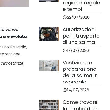
regione: regole
e tempi
22/07/2026
Autorizzazioni
ato veniva
per il trasporto
a si è evoluta
.
di una salma
to il suicidio
,
17/07/2026
depressione.
Vestizione e
 circostanze
preparazione
della salma in
ospedale
14/07/2026
Come trovare
la tomba di un