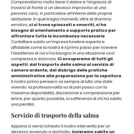
Comprendiamo molto bene il dolore e l’angoscia di
trovarsi di fronte a un decesso improvviso di una
persona cara, in particolare all’interno della propria
abitazione
. In quei tragici momenti, oltre al dramma
emotivo,
ci si trova spiazzati e smarriti, si ha
bisogno di orientamento e supporto pratico per
affrontare tutte le incombenze necessarie
.
Contattare subito un’impresa funebre esperta e
affidabile come la nostra è il primo passo per ricevere
l’assistenza di cui si ha bisogno in una situazione così
complessa e dolorosa
.
Ci occuperemo di tutti gli
aspetti: dal trasporto della salma al servizio di
camera ardente, dal disbrigo delle pratiche
amministrative alla preparazione per la sepoltura
.
Il nostro primo pensiero va sempre al lutto che state
vivendo: la professionalità va di pari passo con la
massima disponibilità, discrezione e comprensione per
lenire, per quanto possibile, la sofferenza di chi ha subito
una perdita.
Servizio di trasporto della salma
Appena ci verrà richiesto il nostro intervento per un
decesso avvenuto a domicilio
,
invieremo subito un