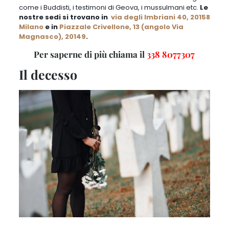
come i Buddisti, i testimoni di Geova, i mussulmani etc
.
Le
nostre sedi si trovano in
via degli Imbriani 40, 20158
Milano
e in
Piazzale Crivellone, 13 (angolo Via
Magnasco), 20149
.
Per saperne di più chiama il
338 8077307
Il decesso