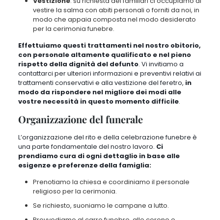
Vestizione
: su richiesta dei familiari ci occupiamo di
vestire la salma con abiti personali o forniti da noi, in
modo che appaia composta nel modo desiderato
per la cerimonia funebre.
Effettuiamo questi trattamenti nel nostro obitorio,
con personale altamente qualificato e nel pieno
rispetto della dignità del defunto
.
Vi invitiamo a
contattarci per ulteriori informazioni e preventivi relativi ai
trattamenti conservativi e alla vestizione del feretro
,
in
modo da rispondere nel migliore dei modi alle
vostre necessità in questo momento difficile
.
Organizzazione del funerale
L’organizzazione del rito e della celebrazione funebre è
una parte fondamentale del nostro lavoro.
Ci
prendiamo cura di ogni dettaglio in base alle
esigenze e preferenze della famiglia:
Prenotiamo la chiesa e coordiniamo il personale
religioso
per la cerimonia.
Se richiesto, suoniamo le campane a lutto
.
Provvediamo al carro funebre, alle corone e