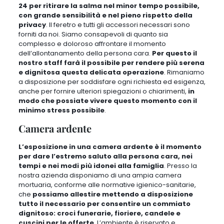
24 per ritirare la salma nel minor tempo possibile,
con grande sensibilità e nel pieno rispetto della
privacy
. Il feretro e tutti gli accessori necessari sono
forniti da noi. Siamo consapevoli di quanto sia
complesso e doloroso affrontare il momento
dell’allontanamento della persona cara.
Per questo il
nostro staff farà il possibile per rendere più serena
e dignitosa questa delicata operazione
. Rimaniamo
a disposizione per soddisfare ogni richiesta ed esigenza,
anche per fornire ulteriori spiegazioni o chiarimenti,
in
modo che possiate vivere questo momento con il
minimo stress possibile
.
Camera ardente
L’esposizione in una camera ardente è il momento
per dare l’estremo saluto alla persona cara, nei
tempi e nei modi più idonei alla famiglia
. Presso la
nostra azienda
disponiamo di una ampia camera
mortuaria, conforme alle normative igienico-sanitarie
,
che
possiamo allestire mettendo a disposizione
tutto il necessario per consentire un commiato
dignitoso: croci funerarie, fioriere, candele e
cuscini per le offerte
. L’ambiente è riservato e