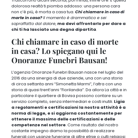
Trascorrono alcuni secondi, poi minuti, infine ore. E quella
dolorosa realtà ti piomba addosso: una persona cara
non c’è più, è morta a casa tua
.
Chi chiamare in caso di
morte in casa?
Il momento è drammatico e sei
sopraffatto dal dolore
,
ma devi affrontarlo per dare a
chi ti ha lasciato una degna dipartita
.
Chi chiamare in caso di morte
in casa? Lo spiegano qui le
Onoranze Funebri Bausan!
L’agenzia Onoranze Funebri Bausan nasce nel luglio del
2016 da una sinergia di due aziende, una con una storia
di circa settanta anni “Simonetta Marmi”, l’altra con una
storia di quasi trent’anni “Fiorilandia”
. Da allora La città e in
particolare il quartiere di Bovisa possono contare su un
servizio completo, senza intermediari e costi inutili.
Ligia
a regolamenti e certificazioni la nostra attività è a
norma di legge, e si aggiorna costantemente per
ottenere il massimo delle certificazioni e delle
competenze nel settore
. Come risultato del nostro
costante impegno diamo la
possibilità di realizzare
funerali con usanze funerarie di altre etnie o culti religiosi