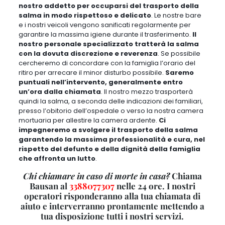
nostro addetto per occuparsi del trasporto della
salma in modo rispettoso e delicato
.
Le nostre bare
e i nostri veicoli vengono sanificati regolarmente per
garantire la massima igiene durante il trasferimento
.
Il
nostro personale specializzato tratterà la salma
con la dovuta discrezione e reverenza
.
Se possibile
cercheremo di concordare con la famiglia l’orario del
ritiro per arrecare il minor disturbo possibile
.
Saremo
puntuali nell’intervento, generalmente entro
un’ora dalla chiamata
.
Il nostro mezzo trasporterà
quindi la salma, a seconda delle indicazioni dei familiari,
presso l’obitorio dell’ospedale o verso la nostra camera
mortuaria per allestire la camera ardente
.
Ci
impegneremo a svolgere il trasporto della salma
garantendo la massima professionalità e cura, nel
rispetto del defunto e della dignità della famiglia
che affronta un lutto
.
Chi chiamare in caso di morte in casa?
Chiama
Bausan al
3388077307
nelle 24 ore. I nostri
operatori risponderanno alla tua chiamata di
aiuto e interverranno prontamente mettendo a
tua disposizione tutti i nostri servizi.