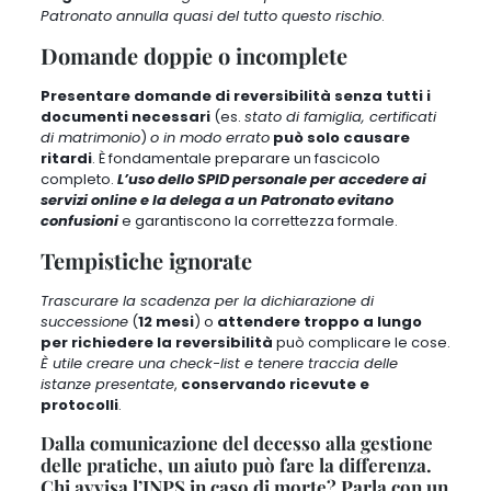
Patronato annulla quasi del tutto questo rischio
.
Domande doppie o incomplete
Presentare domande di reversibilità senza tutti i
documenti necessari
(es.
stato di famiglia, certificati
di matrimonio
)
o in modo errato
può solo causare
ritardi
. È fondamentale preparare un fascicolo
completo.
L’uso dello SPID personale per accedere ai
servizi online e la delega a un Patronato evitano
confusioni
e garantiscono la correttezza formale.
Tempistiche ignorate
Trascurare la scadenza per la dichiarazione di
successione
(
12 mesi
) o
attendere troppo a lungo
per richiedere la reversibilità
può complicare le cose.
È utile creare una check-list e tenere traccia delle
istanze presentate
,
conservando ricevute e
protocolli
.
Dalla comunicazione del decesso alla gestione
delle pratiche, un aiuto può fare la differenza.
Chi avvisa l’INPS in caso di morte? Parla con un