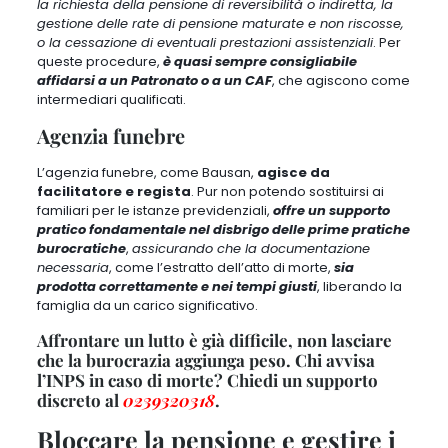
la richiesta della pensione di reversibilità o indiretta, la
gestione delle rate di pensione maturate e non riscosse,
o la cessazione di eventuali prestazioni assistenziali
. Per
queste procedure,
è quasi sempre consigliabile
affidarsi a un Patronato o a un CAF
, che agiscono come
intermediari qualificati.
Agenzia funebre
L’agenzia funebre, come Bausan,
agisce da
facilitatore e regista
. Pur non potendo sostituirsi ai
familiari per le istanze previdenziali,
offre un supporto
pratico fondamentale nel disbrigo delle prime pratiche
burocratiche
,
assicurando che la documentazione
necessaria
, come l’estratto dell’atto di morte,
sia
prodotta correttamente e nei tempi giusti
, liberando la
famiglia da un carico significativo.
Affrontare un lutto è già difficile, non lasciare
che la burocrazia aggiunga peso. Chi avvisa
l’INPS in caso di morte? Chiedi un supporto
discreto al
0239320318
.
Bloccare la pensione e gestire i