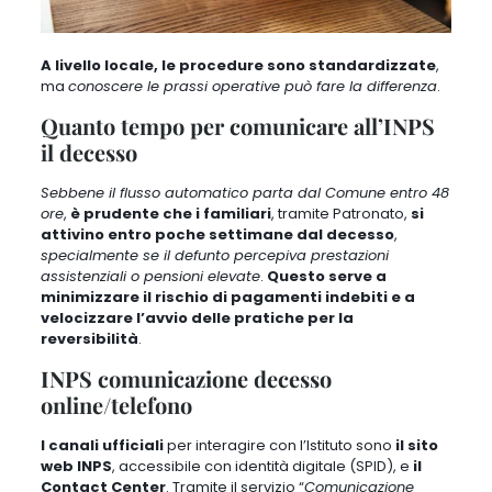
A livello locale, le procedure sono standardizzate
,
ma
conoscere le prassi operative può fare la differenza
.
Quanto tempo per comunicare all’INPS
il decesso
Sebbene il flusso automatico parta dal Comune entro 48
ore
,
è prudente che i familiari
, tramite Patronato,
si
attivino entro poche settimane dal decesso
,
specialmente se il defunto percepiva prestazioni
assistenziali o pensioni elevate
.
Questo serve a
minimizzare il rischio di pagamenti indebiti e a
velocizzare l’avvio delle pratiche per la
reversibilità
.
INPS comunicazione decesso
online/telefono
I canali ufficiali
per interagire con l’Istituto sono
il sito
web INPS
, accessibile con identità digitale (SPID), e
il
Contact Center
. Tramite il servizio “
Comunicazione