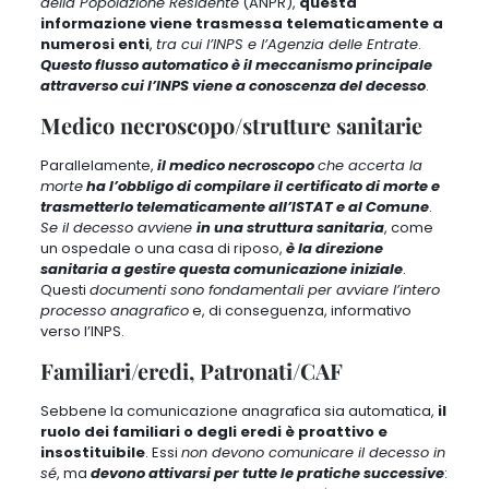
della Popolazione Residente
(ANPR),
questa
informazione viene trasmessa telematicamente a
numerosi enti
,
tra cui l’INPS e l’Agenzia delle Entrate
.
Questo flusso automatico è il meccanismo principale
attraverso cui l’INPS viene a conoscenza del decesso
.
Medico necroscopo/strutture sanitarie
Parallelamente,
il medico necroscopo
che accerta la
morte
ha l’obbligo di compilare il certificato di morte e
trasmetterlo telematicamente all’ISTAT e al Comune
.
Se il decesso avviene
in una struttura sanitaria
, come
un ospedale o una casa di riposo,
è la direzione
sanitaria a gestire questa comunicazione iniziale
.
Questi
documenti sono fondamentali per avviare l’intero
processo anagrafico
e, di conseguenza, informativo
verso l’INPS.
Familiari/eredi, Patronati/CAF
Sebbene la comunicazione anagrafica sia automatica,
il
ruolo dei familiari o degli eredi è proattivo e
insostituibile
. Essi
non devono comunicare il decesso in
sé
, ma
devono attivarsi per tutte le pratiche successive
: