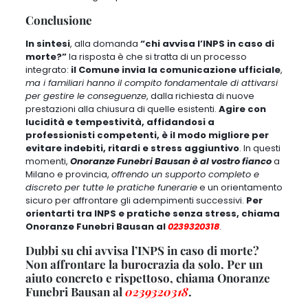
Conclusione
In sintesi
, alla domanda
“chi avvisa l’INPS in caso di
morte?”
la risposta è che si tratta di un processo
integrato:
il Comune invia la comunicazione ufficiale
,
ma i familiari hanno il compito fondamentale di attivarsi
per gestire le conseguenze
, dalla richiesta di nuove
prestazioni alla chiusura di quelle esistenti.
Agire con
lucidità e tempestività, affidandosi a
professionisti competenti, è il modo migliore per
evitare indebiti, ritardi e stress aggiuntivo
. In questi
momenti,
Onoranze Funebri Bausan è al vostro fianco
a
Milano e provincia,
offrendo un supporto completo e
discreto per tutte le pratiche funerarie
e un orientamento
sicuro per affrontare gli adempimenti successivi.
Per
orientarti tra INPS e pratiche senza stress, chiama
Onoranze Funebri Bausan al
0239320318
.
Dubbi su chi avvisa l’INPS in caso di morte?
Non affrontare la burocrazia da solo. Per un
aiuto concreto e rispettoso, chiama Onoranze
Funebri Bausan al
0239320318
.