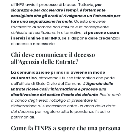
all’INPS avvia il processo di blocco. Tuttavia,
per
sicurezza e per accelerare i tempi, è fortemente
consigliato che gli eredi si rivolgano a un Patronato per
fare una segnalazione formale
. Questo
previene
l’accredito di somme non dovute e la conseguente
richiesta di restituzione
. In alternativa,
si possono usare
i servizi online dell’INPS
, se si dispone delle credenziali
di accesso necessarie.
Chi deve comunicare il decesso
all’Agenzia delle Entrate?
La comunicazione primaria avviene in modo
automatico
, attraverso il flusso telematico che parte
dall’ufficio di Stato Civile del Comune.
L’Agenzia delle
Entrate riceve così l’informazione e procede alla
disattivazione del codice fiscale del defunto
.
Resta però
a carico degli eredi l’obbligo di presentare la
dichiarazione di successione entro un anno dalla data
del decesso
per regolare tutte le pendenze fiscali e
patrimoniali.
Come fa l’INPS a sapere che una persona