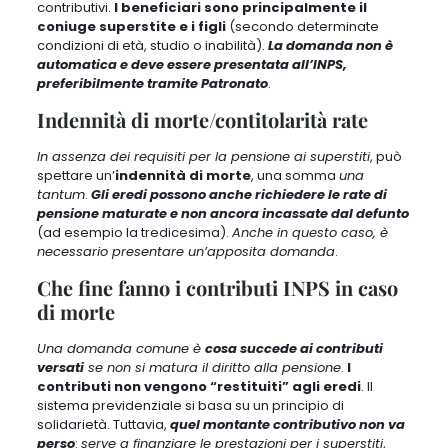
contributivi.
I beneficiari sono principalmente il
coniuge superstite e i figli
(secondo determinate
condizioni di età, studio o inabilità).
La domanda non è
automatica e deve essere presentata all’INPS,
preferibilmente tramite Patronato
.
Indennità di morte/contitolarità rate
In assenza dei requisiti per la pensione ai superstiti
,
può
spettare un’
indennità di morte
, una somma
una
tantum
.
Gli eredi possono anche richiedere le rate di
pensione maturate e non ancora incassate dal defunto
(ad esempio la tredicesima).
Anche in questo caso, è
necessario presentare un’apposita domanda
.
Che fine fanno i contributi INPS in caso
di morte
Una domanda comune è
cosa succede ai contributi
versati
se non si matura il diritto alla pensione
.
I
contributi non vengono “restituiti” agli eredi
. Il
sistema previdenziale si basa su un principio di
solidarietà. Tuttavia,
quel montante contributivo non va
perso
:
serve a finanziare le prestazioni per i superstiti
,