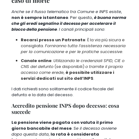
caso di morte
Anche se il flusso telematico tra Comune e INPS esiste
,
non è sempre istantaneo
. Per questo,
è buona norma
che gli eredi segnalino il decesso per accelerare il
blocco della pensione
.
I canali principali sono
:
Recarsi presso un Patronato
: È la via più sicura e
consigliata.
Forniranno tutta l’assistenza necessaria
per la comunicazione e per le pratiche successive
.
Canale online
:
Utilizzando le credenziali SPID, CIE o
CNS del defunto
(se disponibili)
o tramite il proprio
accesso come erede
,
è possibile utilizzare i
servizi dedicati sul sito dell’INPS
.
I dati richiesti sono solitamente il codice fiscale del
defunto e la data del decesso
.
Accredito pensione INPS dopo decesso: cosa
succede
La pensione viene pagata con valuta il primo
giorno bancabile del mese
.
Se il decesso avviene
dopo questa data
,
la rata è considerata