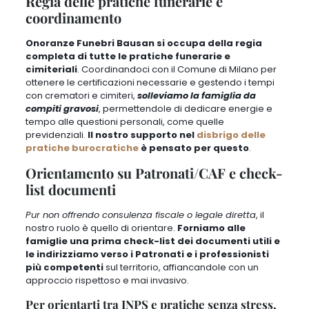
Regia delle pratiche funerarie e
coordinamento
Onoranze Funebri Bausan si occupa della regia
completa di tutte le pratiche funerarie e
cimiteriali
. Coordinandoci con il Comune di Milano per
ottenere le certificazioni necessarie e gestendo i tempi
con crematori e cimiteri,
solleviamo la famiglia da
compiti gravosi
, permettendole di dedicare energie e
tempo alle questioni personali, come quelle
previdenziali.
Il nostro supporto nel
disbrigo delle
pratiche burocratiche
è pensato per questo
.
Orientamento su Patronati/CAF e check-
list documenti
Pur non offrendo consulenza fiscale o legale diretta
,
il
nostro ruolo è quello di orientare.
Forniamo alle
famiglie una prima check-list dei documenti utili e
le indirizziamo verso i Patronati e i professionisti
più competenti
sul territorio, affiancandole con un
approccio rispettoso e mai invasivo.
Per orientarti tra INPS e pratiche senza stress,