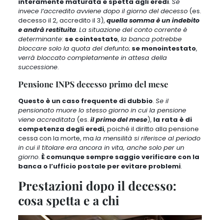
interamente maturata e spetta agli eredi
.
Se
invece l’accredito avviene dopo il giorno del decesso
(es.
decesso il 2, accredito il 3),
quella somma è un indebito
e andrà restituita
.
La situazione del conto corrente è
determinante
:
se cointestato
,
la banca potrebbe
bloccare solo la quota del defunto
;
se monointestato
,
verrà bloccato completamente in attesa della
successione
.
Pensione INPS decesso primo del mese
Questo è un caso frequente di dubbio
.
Se il
pensionato muore lo stesso giorno in cui la pensione
viene accreditata
(es.
il primo del mese
),
la rata è di
competenza degli eredi
, poiché il diritto alla pensione
cessa con la morte, ma
la mensilità si riferisce al periodo
in cui il titolare era ancora in vita, anche solo per un
giorno
.
È comunque sempre saggio verificare con la
banca o l’ufficio postale per evitare problemi
.
Prestazioni dopo il decesso:
cosa spetta e a chi